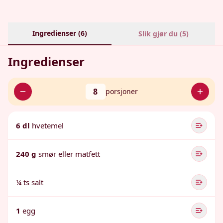
Ingredienser (
6
)
Slik gjør du (
5
)
Ingredienser
8
porsjoner
6 dl
hvetemel
240 g
smør eller matfett
¼ ts salt
1
egg