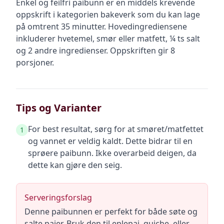
Enkel og feilfri paibunn
er en
middels krevende
oppskrift
i kategorien bakeverk
som du kan lage
på omtrent 35 minutter
.
Hovedingrediensene
inkluderer
hvetemel, smør eller matfett, ¼ ts salt
og 2 andre ingredienser
.
Oppskriften gir
8
porsjoner.
Tips og Varianter
For best resultat, sørg for at smøret/matfettet
1
og vannet er veldig kaldt. Dette bidrar til en
sprøere paibunn. Ikke overarbeid deigen, da
dette kan gjøre den seig.
Serveringsforslag
Denne paibunnen er perfekt for både søte og
salte paier. Bruk den til eplepai, quiche, eller