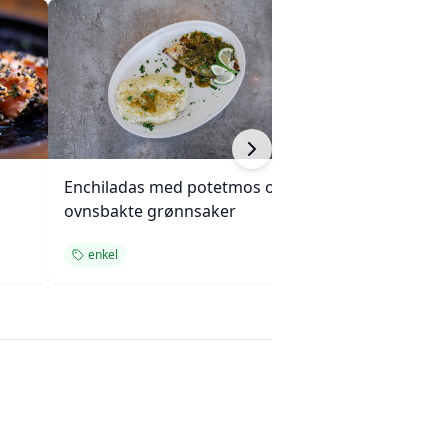
Enchiladas med potetmos og
Krydret kokosri
ovnsbakte grønnsaker
cashewnøtter
enkel
enkel