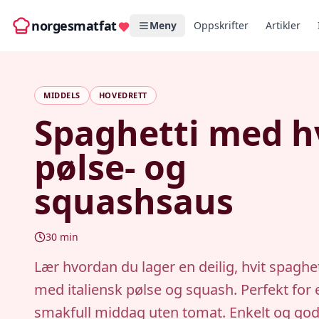
norgesmatfat
Meny
Oppskrifter
Artikler
MIDDELS
HOVEDRETT
Spaghetti med h
pølse- og
squashsaus
30
min
Lær hvordan du lager en deilig, hvit spaghe
med italiensk pølse og squash. Perfekt for 
smakfull middag uten tomat. Enkelt og god