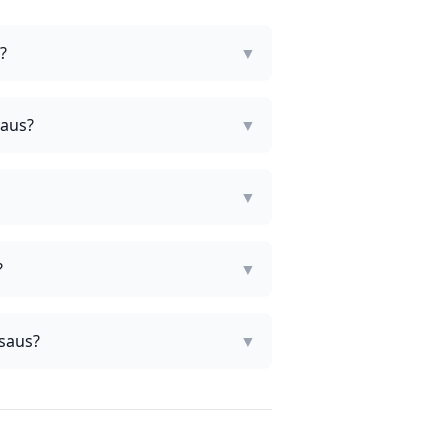
?
▼
saus?
▼
▼
?
▼
hsaus?
▼