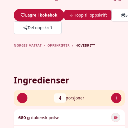
Lagre i kokebok
Hopp til oppskrift
S
Del oppskrift
NORGES MATFAT
›
OPPSKRIFTER
›
HOVEDRETT
Ingredienser
4
porsjoner
680 g
italiensk pølse