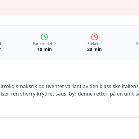
d
Forberedelse
Steketid
P
n
10 min
20 min
rolig smaksrik og uventet variant av den klassiske italiens
ølser i en sherry-krydret saus, byr denne retten på en unik