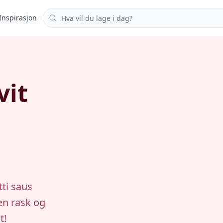
Søk i oppskrifter
Inspirasjon
vit
tti saus
en rask og
t!