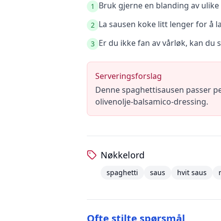
Bruk gjerne en blanding av ulike
1
La sausen koke litt lenger for å l
2
Er du ikke fan av vårløk, kan du s
3
Serveringsforslag
Denne spaghettisausen passer per
olivenolje-balsamico-dressing.
Nøkkelord
spaghetti
saus
hvit saus
Ofte stilte spørsmål