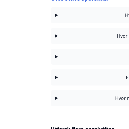
H
Hvor 
E
Hvor m