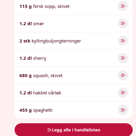
115 g
fersk sopp, skivet
1.2 dl
smør
2 stk
kyllingbuljongterninger
1.2 dl
sherry
680 g
squash, skivet
1.2 dl
hakket vårløk
455 g
spaghetti
Legg alle i handlelisten