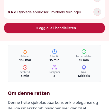
0.6 dl
tørkede aprikoser i middels terninger
Legg alle i handlelisten
Kalorier
Total tid
Forberedelse
150 kcal
15 min
10 min
Steketid
Porsjoner
Nivå
5 min
8
Middels
Om denne retten
Denne hvite sjokoladebarkens enkle eleganse og
deilige smakskombinasjoner gjør den til et