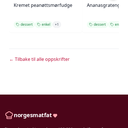
Kremet peanøttsmørfudge
Ananasgrateng
dessert
enkel
+
1
dessert
enkel
← Tilbake til alle oppskrifter
norgesmatfat