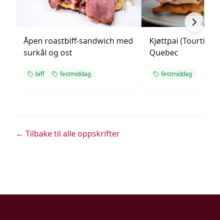
Åpen roastbiff-sandwich med
Kjøttpai (Tourtière)
surkål og ost
Quebec
biff
festmiddag
festmiddag
← Tilbake til alle oppskrifter