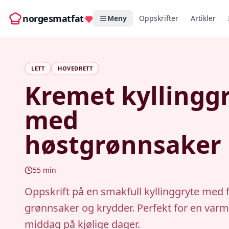
norgesmatfat
Meny
Oppskrifter
Artikler
LETT
HOVEDRETT
Kremet kyllingg
med
høstgrønnsaker
55
min
Oppskrift på en smakfull kyllinggryte med f
grønnsaker og krydder. Perfekt for en var
middag på kjølige dager.