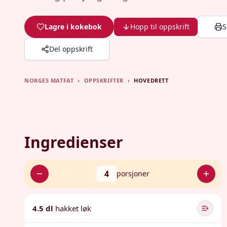
Lagre i kokebok
Hopp til oppskrift
S
Del oppskrift
NORGES MATFAT
›
OPPSKRIFTER
›
HOVEDRETT
Ingredienser
4
porsjoner
4.5 dl
hakket løk