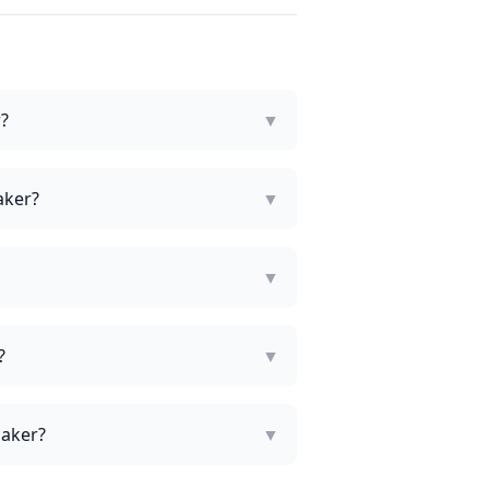
r?
▼
aker?
▼
▼
?
▼
saker?
▼