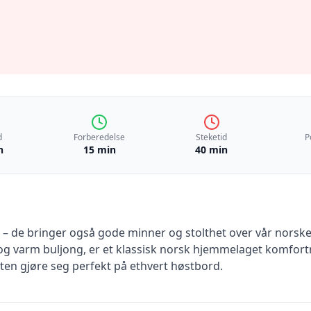
d
Forberedelse
Steketid
P
n
15 min
40 min
e – de bringer også gode minner og stolthet over vår norsk
og varm buljong, er et klassisk norsk hjemmelaget komfor
tten gjøre seg perfekt på ethvert høstbord.