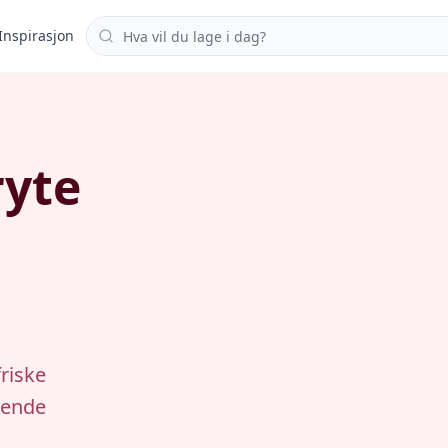
Søk i oppskrifter
Inspirasjon
ryte
riske
mende