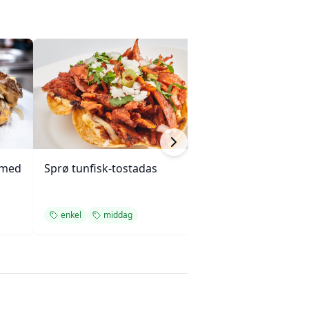
 med
Sprø tunfisk-tostadas
Kylling, brokkoli
cashewnøtter (Un
enkel
middag
kylling
midda