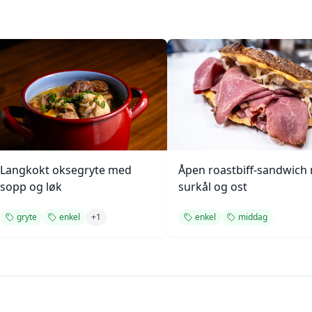
Langkokt oksegryte med
Åpen roastbiff-sandwich
sopp og løk
surkål og ost
gryte
enkel
+
1
enkel
middag