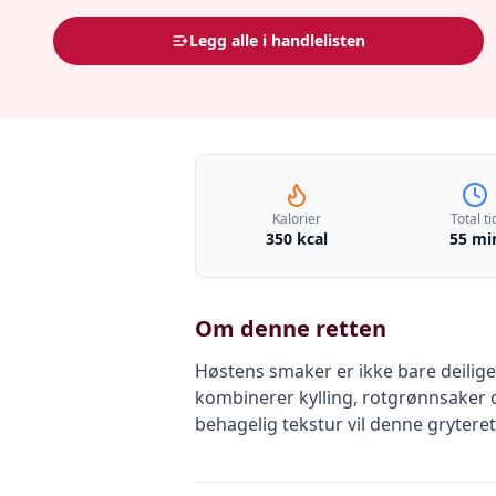
Legg alle i handlelisten
Kalorier
Total ti
350 kcal
55 mi
Om denne retten
Høstens smaker er ikke bare deilig
kombinerer kylling, rotgrønnsaker 
behagelig tekstur vil denne grytere