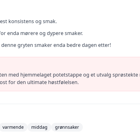
 best konsistens og smak.
 for enda mørere og dypere smaker.
 – denne gryten smaker enda bedre dagen etter!
en med hjemmelaget potetstappe og et utvalg sprøstekte r
st for den ultimate høstfølelsen.
varmende
middag
grønnsaker