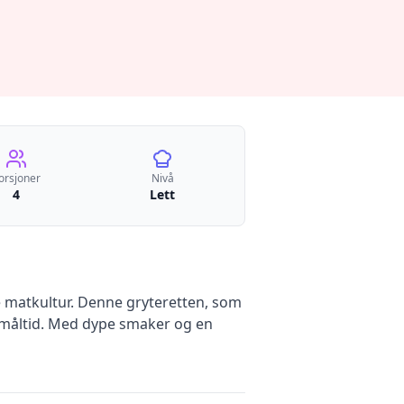
orsjoner
Nivå
4
Lett
e matkultur. Denne gryteretten, som
tmåltid. Med dype smaker og en