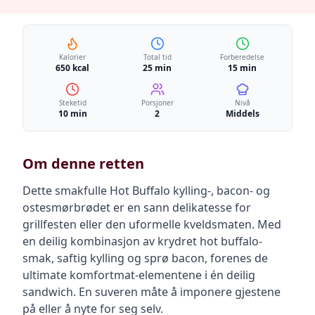
Kalorier
Total tid
Forberedelse
650 kcal
25 min
15 min
Steketid
Porsjoner
Nivå
10 min
2
Middels
Om denne retten
Dette smakfulle Hot Buffalo kylling-, bacon- og
ostesmørbrødet er en sann delikatesse for
grillfesten eller den uformelle kveldsmaten. Med
en deilig kombinasjon av krydret hot buffalo-
smak, saftig kylling og sprø bacon, forenes de
ultimate komfortmat-elementene i én deilig
sandwich. En suveren måte å imponere gjestene
på eller å nyte for seg selv.