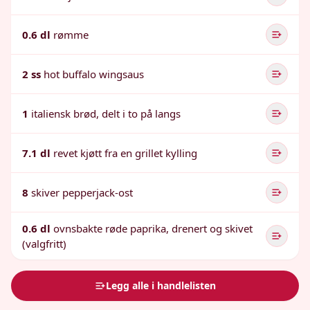
0.6 dl
rømme
2 ss
hot buffalo wingsaus
1
italiensk brød, delt i to på langs
7.1 dl
revet kjøtt fra en grillet kylling
8
skiver pepperjack-ost
0.6 dl
ovnsbakte røde paprika, drenert og skivet
(valgfritt)
Legg alle i handlelisten