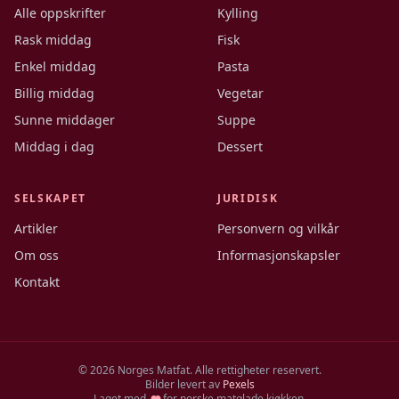
Alle oppskrifter
Kylling
Rask middag
Fisk
Enkel middag
Pasta
Billig middag
Vegetar
Sunne middager
Suppe
Middag i dag
Dessert
SELSKAPET
JURIDISK
Artikler
Personvern og vilkår
Om oss
Informasjonskapsler
Kontakt
©
2026
Norges Matfat. Alle rettigheter reservert.
Bilder levert av
Pexels
Laget med
for norske matglade kjøkken.