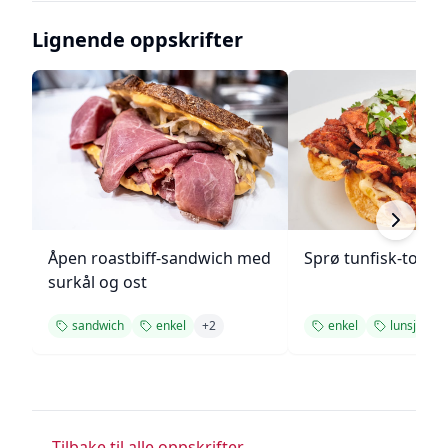
Lignende oppskrifter
Åpen roastbiff-sandwich med
Sprø tunfisk-tosta
surkål og ost
sandwich
enkel
+
2
enkel
lunsj
+
1
← Tilbake til alle oppskrifter