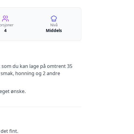
orsjoner
Nivå
4
Middels
t
som du kan lage på omtrent 35
ter smak, honning
og 2 andre
eget ønske.
et fint.