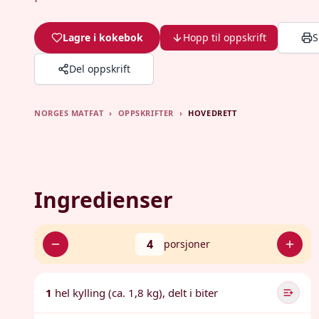
Lagre i kokebok
Hopp til oppskrift
S
Del oppskrift
NORGES MATFAT
›
OPPSKRIFTER
›
HOVEDRETT
Ingredienser
4
porsjoner
1
hel kylling (ca. 1,8 kg), delt i biter