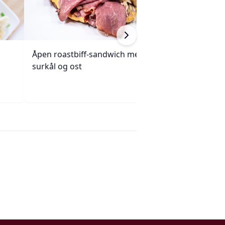
Åpen roastbiff-sandwich med
Kjøttpai (Tourtièr
surkål og ost
Quebec