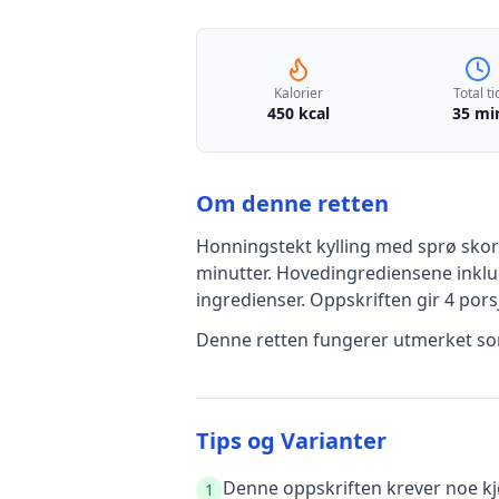
Kalorier
Total ti
450 kcal
35 mi
Om denne retten
Honningstekt kylling med sprø sko
minutter
.
Hovedingrediensene inkl
ingredienser
.
Oppskriften gir
4
porsj
Denne retten fungerer utmerket som
Tips og Varianter
Denne oppskriften krever noe kjø
1