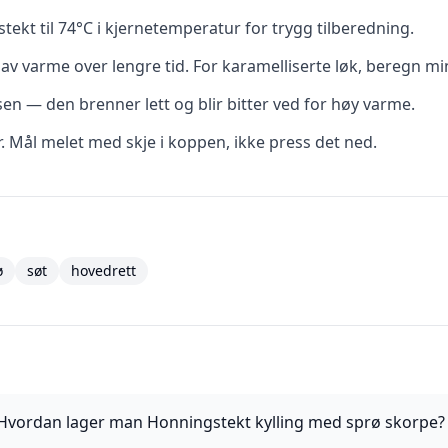
tekt til 74°C i kjernetemperatur for trygg tilberedning.
av varme over lengre tid. For karamelliserte løk, beregn mi
ssen — den brenner lett og blir bitter ved for høy varme.
r. Mål melet med skje i koppen, ikke press det ned.
ø
søt
hovedrett
Hvordan lager man Honningstekt kylling med sprø skorpe?