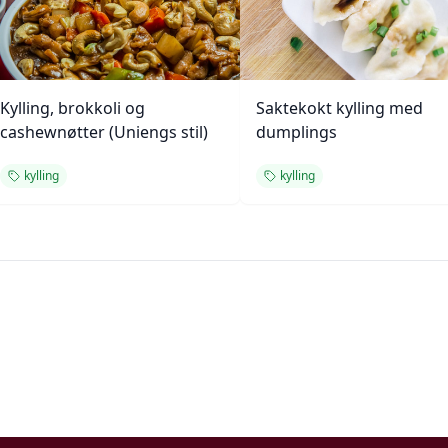
Kylling, brokkoli og
Saktekokt kylling med
cashewnøtter (Uniengs stil)
dumplings
kylling
kylling