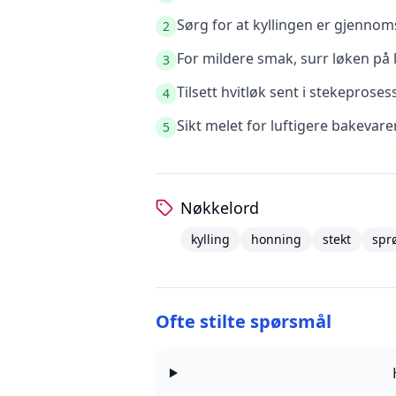
Sørg for at kyllingen er gjennoms
2
For mildere smak, surr løken på l
3
Tilsett hvitløk sent i stekeprose
4
Sikt melet for luftigere bakevare
5
Nøkkelord
kylling
honning
stekt
spr
Ofte stilte spørsmål