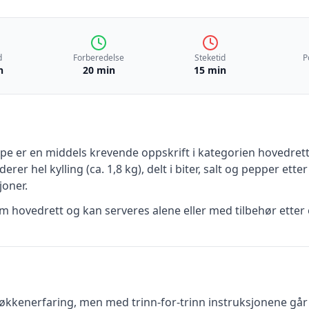
d
Forberedelse
Steketid
P
n
20 min
15 min
rpe
er en
middels krevende
oppskrift
i kategorien hovedret
uderer
hel kylling (ca. 1,8 kg), delt i biter, salt og pepper et
oner.
 hovedrett og kan serveres alene eller med tilbehør etter 
kkenerfaring, men med trinn-for-trinn instruksjonene går d