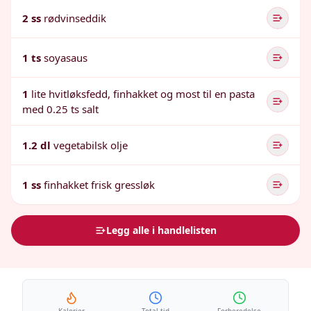
2 ss
rødvinseddik
1 ts
soyasaus
1
lite hvitløksfedd, finhakket og most til en pasta
med 0.25 ts salt
1.2 dl
vegetabilsk olje
1 ss
finhakket frisk gressløk
Legg alle i handlelisten