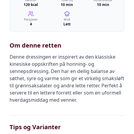
Kalorier
Total tid
Forberedelse
120 kcal
10 min
10 min
Porsjoner
Nivå
4
Lett
Om denne retten
Denne dressingen er inspirert av den klassiske
kinesiske oppskriften på honning- og
sennepsdressing. Den har en deilig balanse av
søthet, syre og varme som gir et virkelig smaksløft
til grønnsaksalater og andre lette retter. Perfekt å
servere til en lettere forrett eller som en uformell
hverdagsmiddag med venner.
Tips og Varianter