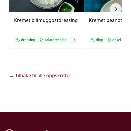
Kremet blåmuggostdressing
Kremet peanøttsa
dressing
salatdressing
+
3
dipp
enkel
+
1
← Tilbake til alle oppskrifter