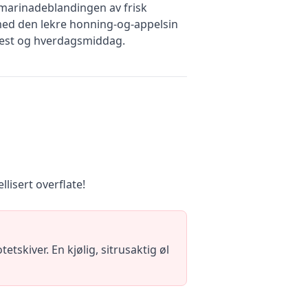
arinadeblandingen av frisk
n med den lekre honning-og-appelsin
llfest og hverdagsmiddag.
llisert overflate!
skiver. En kjølig, sitrusaktig øl