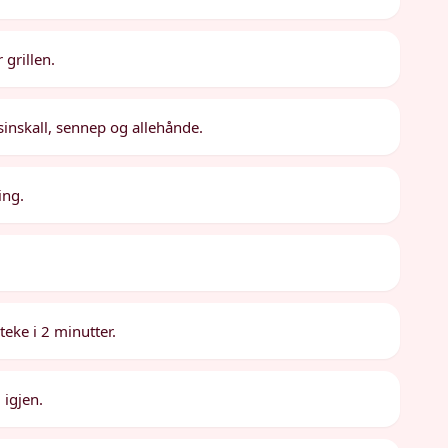
 grillen.
sinskall, sennep og allehånde.
ing.
eke i 2 minutter.
 igjen.