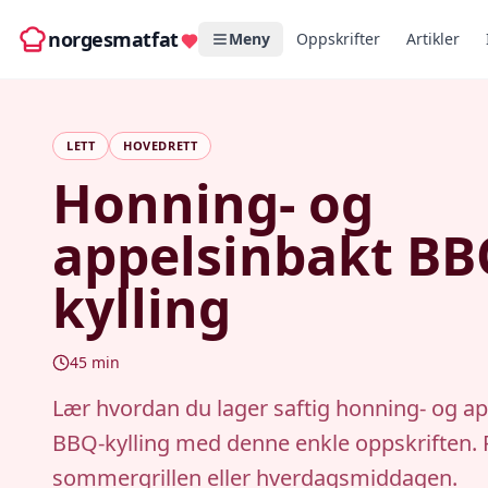
norgesmatfat
Meny
Oppskrifter
Artikler
LETT
HOVEDRETT
Honning- og
appelsinbakt BB
kylling
45
min
Lær hvordan du lager saftig honning- og a
BBQ-kylling med denne enkle oppskriften. P
sommergrillen eller hverdagsmiddagen.