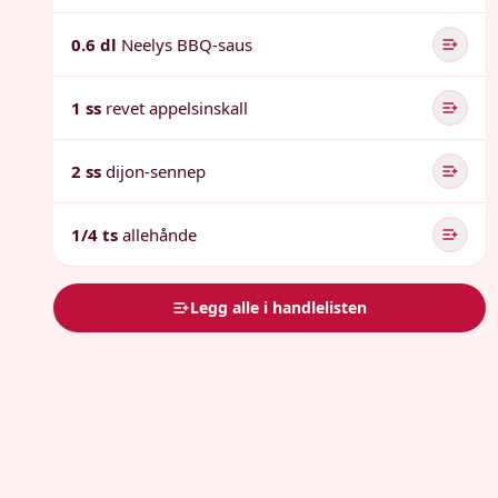
0.6 dl
Neelys BBQ-saus
1 ss
revet appelsinskall
2 ss
dijon-sennep
1/4 ts
allehånde
Legg alle i handlelisten