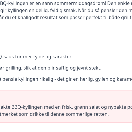
BBQ-kyllingen er en sann sommermiddagsdrøm! Den enkle m
 gir kyllingen en deilig, fyldig smak. Når du så pensler de
år du et knallgodt resultat som passer perfekt til både gri
-saus for mer fylde og karakter.
grilling, slik at den blir saftig og jevnt stekt.
 pensle kyllingen rikelig - det gir en herlig, gyllen og karame
kte BBQ-kyllingen med en frisk, grønn salat og nybakte potet
r utmerket som drikke til denne sommerlige retten.