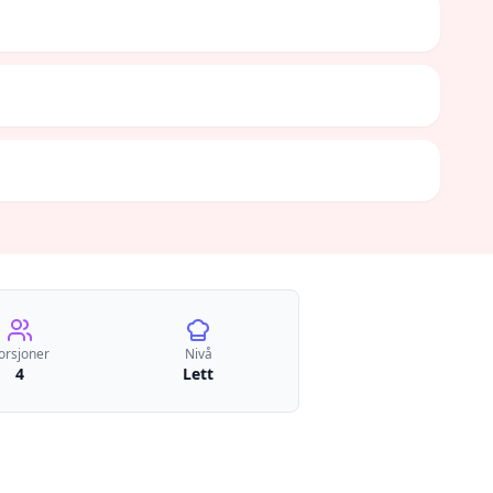
orsjoner
Nivå
4
Lett