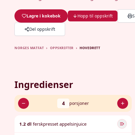
Lagre i kokebok
Hopp til oppskrift
S
Del oppskrift
NORGES MATFAT
›
OPPSKRIFTER
›
HOVEDRETT
Ingredienser
4
porsjoner
1.2 dl
ferskpresset appelsinjuice