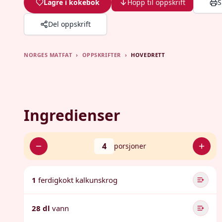
Lagre i kokebok
Hopp til oppskrift
S
Del oppskrift
NORGES MATFAT
›
OPPSKRIFTER
›
HOVEDRETT
Ingredienser
4
porsjoner
1
ferdigkokt kalkunskrog
28 dl
vann