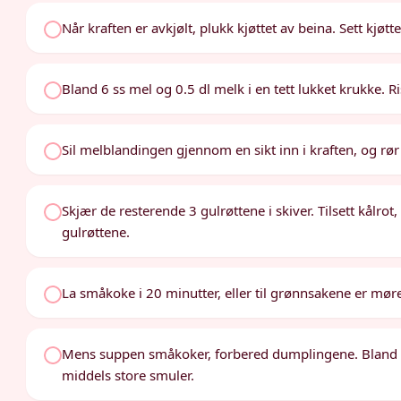
Når kraften er avkjølt, plukk kjøttet av beina. Sett kjøttet
Bland 6 ss mel og 0.5 dl melk i en tett lukket krukke. Ri
Sil melblandingen gjennom en sikt inn i kraften, og rø
Skjær de resterende 3 gulrøttene i skiver. Tilsett kålrot
gulrøttene.
La småkoke i 20 minutter, eller til grønnsakene er mør
Mens suppen småkoker, forbered dumplingene. Bland per
middels store smuler.