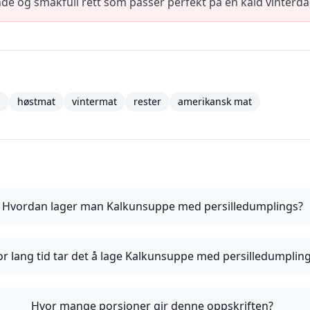
de og smakfull rett som passer perfekt på en kald vinterda
s
høstmat
vintermat
rester
amerikansk mat
Hvordan lager man Kalkunsuppe med persilledumplings?
r lang tid tar det å lage Kalkunsuppe med persilledumplin
Hvor mange porsjoner gir denne oppskriften?