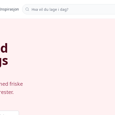
Søk i oppskrifter
Inspirasjon
ed
gs
med friske
ester.