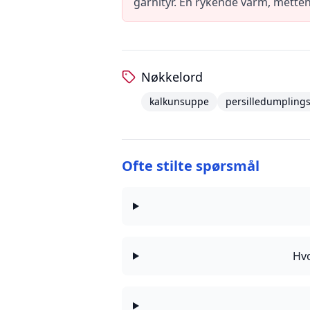
garnityr. En rykende varm, metten
Nøkkelord
kalkunsuppe
persilledumpling
Ofte stilte spørsmål
Hvo