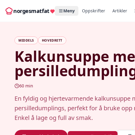
norgesmatfat
Meny
Oppskrifter
Artikler
MIDDELS
HOVEDRETT
Kalkunsuppe m
persilledumplin
60
min
En fyldig og hjertevarmende kalkunsuppe 
persilledumplings, perfekt for å bruke opp r
Enkel å lage og full av smak.