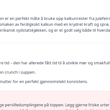
er en perfekt måte å bruke opp kalkunrester fra julefeir
smaken av ferdigkokt kalkun med en krydret kraft og sprø
merikansk sydstatskjøkken, og er et godt valg både til hverda
 tid – den har allerede fått tid til å utvikle mør og smakful
ten crunch i suppen.
utter for en perfekt gjennomstekt konsistens.
e persilledumplingene på toppen. Legg gjerne friske urter s