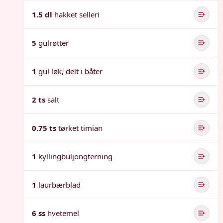
1.5 dl
hakket selleri
5
gulrøtter
1
gul løk, delt i båter
2 ts
salt
0.75 ts
tørket timian
1
kyllingbuljongterning
1
laurbærblad
6 ss
hvetemel