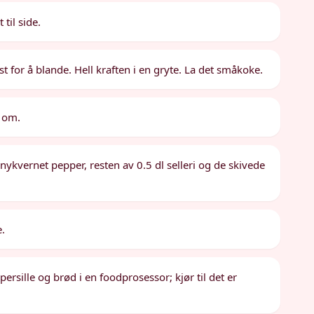
 til side.
st for å blande. Hell kraften i en gryte. La det småkoke.
r om.
, nykvernet pepper, resten av 0.5 dl selleri og de skivede
e.
sille og brød i en foodprosessor; kjør til det er