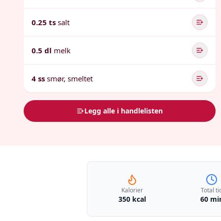
0.25 ts
salt
0.5 dl
melk
4 ss
smør, smeltet
Legg alle i handlelisten
Kalorier
Total ti
350 kcal
60 mi