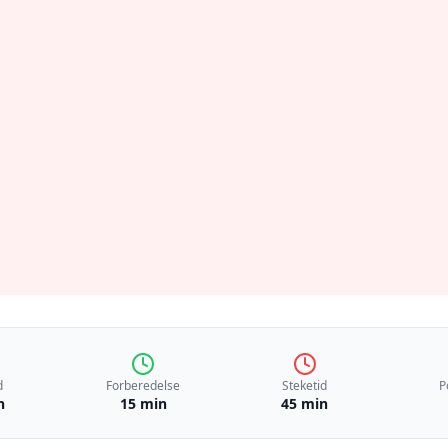
d
Forberedelse
Steketid
P
n
15 min
45 min