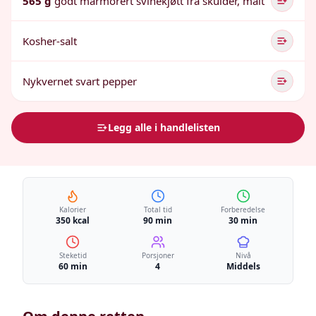
565 g
godt marmorert svinekjøtt fra skulder, malt
Kosher-salt
Nykvernet svart pepper
Legg alle i handlelisten
Kalorier
Total tid
Forberedelse
350 kcal
90 min
30 min
Steketid
Porsjoner
Nivå
60 min
4
Middels