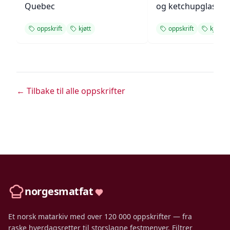
Quebec
og ketchupglasur
oppskrift
kjøtt
oppskrift
kjøtt
← Tilbake til alle oppskrifter
norgesmatfat
Et norsk matarkiv med over 120 000 oppskrifter — fra
raske hverdagsretter til storslagne festmenyer. Filtrer