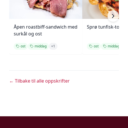
Åpen roastbiff-sandwich med
Sprø tunfisk-tosta
surkål og ost
ost
middag
+
1
ost
middag
+
← Tilbake til alle oppskrifter