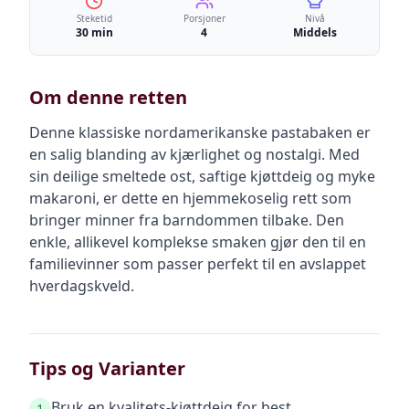
Steketid
Porsjoner
Nivå
30 min
4
Middels
Om denne retten
Denne klassiske nordamerikanske pastabaken er
en salig blanding av kjærlighet og nostalgi. Med
sin deilige smeltede ost, saftige kjøttdeig og myke
makaroni, er dette en hjemmekoselig rett som
bringer minner fra barndommen tilbake. Den
enkle, allikevel komplekse smaken gjør den til en
familievinner som passer perfekt til en avslappet
hverdagskveld.
Tips og Varianter
Bruk en kvalitets-kjøttdeig for best
1