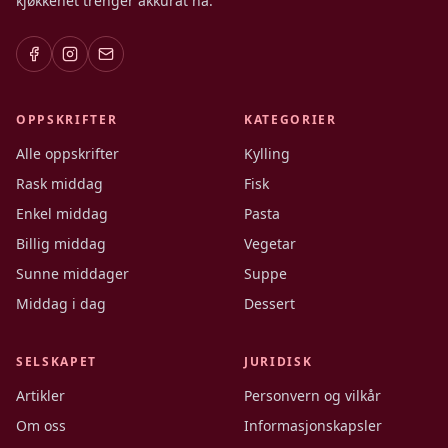
kjøkkenet trenger akkurat nå.
OPPSKRIFTER
KATEGORIER
Alle oppskrifter
Kylling
Rask middag
Fisk
Enkel middag
Pasta
Billig middag
Vegetar
Sunne middager
Suppe
Middag i dag
Dessert
SELSKAPET
JURIDISK
Artikler
Personvern og vilkår
Om oss
Informasjonskapsler