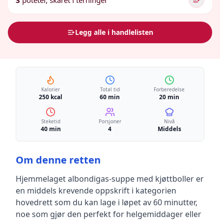
3
poteter, skåret i terninger
Legg alle i handlelisten
Kalorier
Total tid
Forberedelse
250 kcal
60 min
20 min
Steketid
Porsjoner
Nivå
40 min
4
Middels
Om denne retten
Hjemmelaget albondigas-suppe med kjøttboller
er
en
middels krevende
oppskrift
i kategorien
hovedrett
som du kan lage i løpet av 60 minutter,
noe som gjør den perfekt for helgemiddager eller