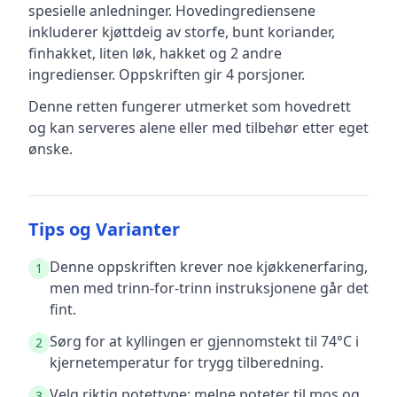
spesielle anledninger
.
Hovedingrediensene
inkluderer
kjøttdeig av storfe, bunt koriander,
finhakket, liten løk, hakket
og 2 andre
ingredienser
.
Oppskriften gir
4
porsjoner.
Denne retten fungerer utmerket som hovedrett
og kan serveres alene eller med tilbehør etter eget
ønske.
Tips og Varianter
Denne oppskriften krever noe kjøkkenerfaring,
1
men med trinn-for-trinn instruksjonene går det
fint.
Sørg for at kyllingen er gjennomstekt til 74°C i
2
kjernetemperatur for trygg tilberedning.
Velg riktig potettype: melne poteter til mos og
3