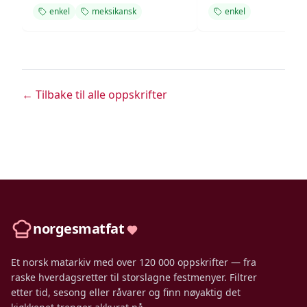
enkel
meksikansk
enkel
← Tilbake til alle oppskrifter
norgesmatfat
Et norsk matarkiv med over 120 000 oppskrifter — fra
raske hverdagsretter til storslagne festmenyer. Filtrer
etter tid, sesong eller råvarer og finn nøyaktig det