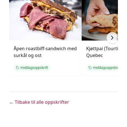
Åpen roastbiff-sandwich med
Kjøttpai (Tourtière)
surkål og ost
Quebec
middagsoppskrift
middagsoppskrift
← Tilbake til alle oppskrifter