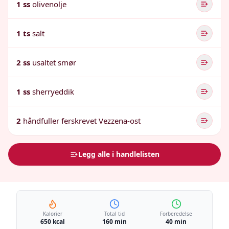
1 ss
olivenolje
1 ts
salt
2 ss
usaltet smør
1 ss
sherryeddik
2
håndfuller ferskrevet Vezzena-ost
Legg alle i handlelisten
Kalorier
Total tid
Forberedelse
650 kcal
160 min
40 min