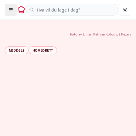
Søk i oppskrifter
Togg
Foto av
Lillian Katrine Kofod
på
Pexels
MIDDELS
HOVEDRETT