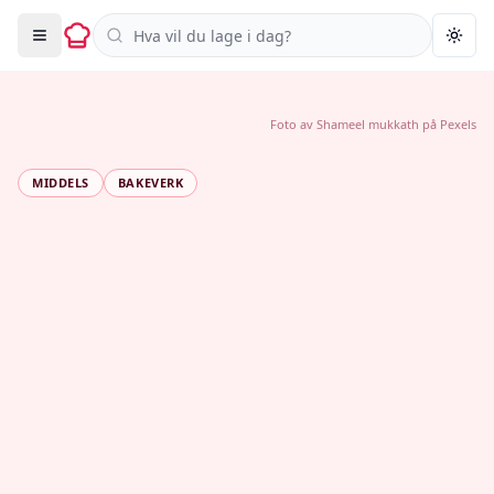
Søk i oppskrifter
Togg
Foto av
Shameel mukkath
på
Pexels
MIDDELS
BAKEVERK