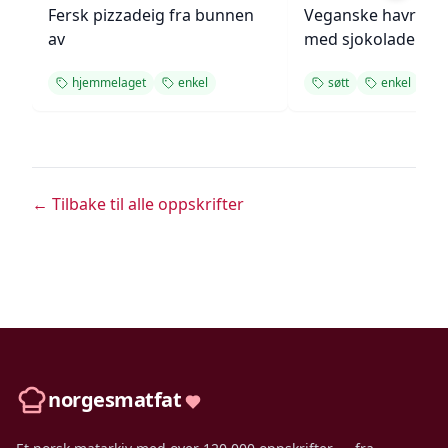
Fersk pizzadeig fra bunnen
Veganske havregr
av
med sjokolade
hjemmelaget
enkel
søtt
enkel
← Tilbake til alle oppskrifter
norgesmatfat