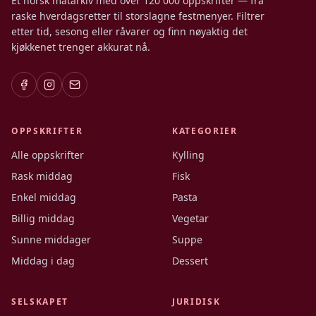
Et norsk matarkiv med over 120 000 oppskrifter — fra
raske hverdagsretter til storslagne festmenyer. Filtrer
etter tid, sesong eller råvarer og finn nøyaktig det
kjøkkenet trenger akkurat nå.
OPPSKRIFTER
KATEGORIER
Alle oppskrifter
Kylling
Rask middag
Fisk
Enkel middag
Pasta
Billig middag
Vegetar
Sunne middager
Suppe
Middag i dag
Dessert
SELSKAPET
JURIDISK