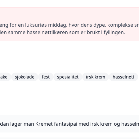
oeng for en luksuriøs middag, hvor dens dype, komplekse s
 den samme hasselnøttlikøren som er brukt i fyllingen.
kake
sjokolade
fest
spesialitet
irsk krem
hasselnøtt
dan lager man Kremet fantasipai med irsk krem og hasseln