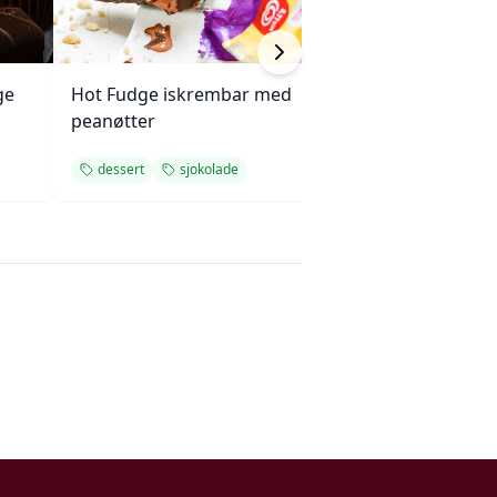
ge
Hot Fudge iskrembar med
Kremet riskrem 
peanøtter
dessert
sjokolade
dessert
enkel