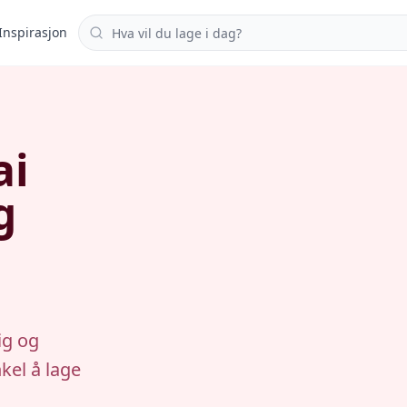
Søk i oppskrifter
Inspirasjon
ai
g
ig og
nkel å lage