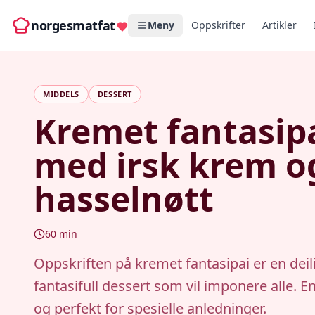
norgesmatfat
Meny
Oppskrifter
Artikler
MIDDELS
DESSERT
Kremet fantasip
med irsk krem o
hasselnøtt
60
min
Oppskriften på kremet fantasipai er en deil
fantasifull dessert som vil imponere alle. E
og perfekt for spesielle anledninger.