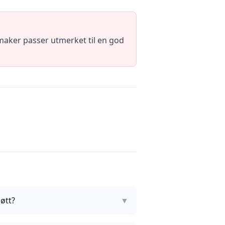
maker passer utmerket til en god
øtt?
▼