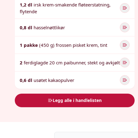
1,2 dl
irsk krem-smakende fløteerstatning,
flytende
0,8 dl
hasselnøttlikør
1 pakke
(450 g) frossen pisket krem, tint
2
ferdiglagde 20 cm paibunner, stekt og avkjølt
0,6 dl
usøtet kakaopulver
Legg alle i handlelisten