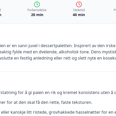
d
Forberedelse
Steketid
P
n
20 min
40 min
n er en sann juvel i dessertpaletten. Inspirert av den irs
teaktig fylde med en dvelende, alkoholisk tone. Dens mysti
vslutte en festlig anledning eller rett og slett nyte en kose
rstatning for å gi paien en rik og kremet konsistens uten 
mer for at den skal få den rette, faste teksturen.
eller kanskje litt ristede, grovhakkede hasselnøtter for en ek