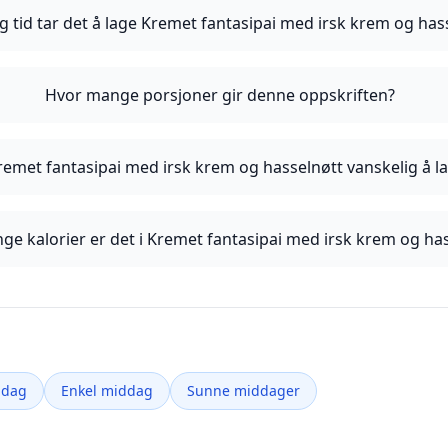
g tid tar det å lage Kremet fantasipai med irsk krem og has
Hvor mange porsjoner gir denne oppskriften?
remet fantasipai med irsk krem og hasselnøtt vanskelig å l
e kalorier er det i Kremet fantasipai med irsk krem og ha
ddag
Enkel middag
Sunne middager