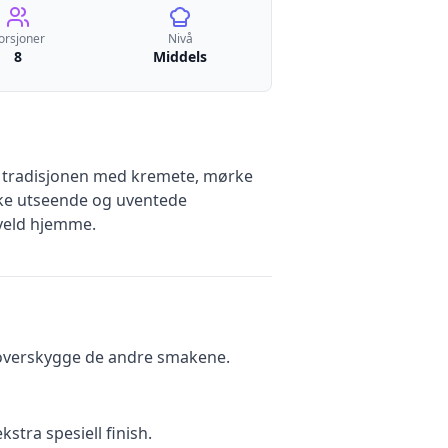
orsjoner
Nivå
8
Middels
ke tradisjonen med kremete, mørke
ske utseende og uventede
kveld hjemme.
å overskygge de andre smakene.
stra spesiell finish.