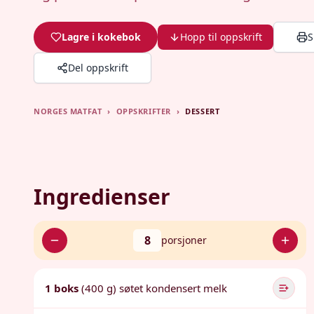
Lagre i kokebok
Hopp til oppskrift
S
Del oppskrift
NORGES MATFAT
›
OPPSKRIFTER
›
DESSERT
Ingredienser
8
porsjoner
1 boks
(400 g) søtet kondensert melk