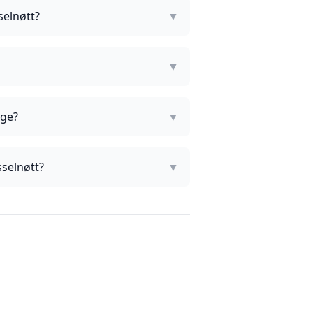
selnøtt?
▼
▼
age?
▼
sselnøtt?
▼