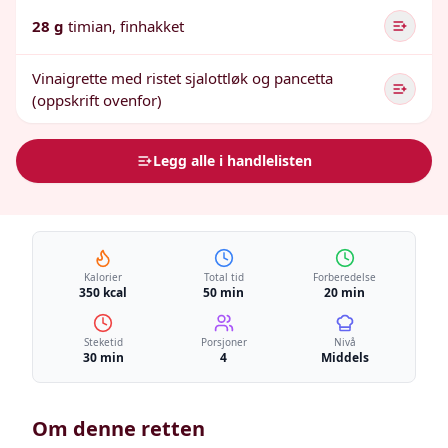
28 g
timian, finhakket
Vinaigrette med ristet sjalottløk og pancetta
(oppskrift ovenfor)
Legg alle i handlelisten
Kalorier
Total tid
Forberedelse
350 kcal
50 min
20 min
Steketid
Porsjoner
Nivå
30 min
4
Middels
Om denne retten