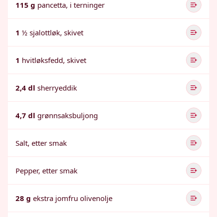
115 g
pancetta, i terninger
1
½ sjalottløk, skivet
1
hvitløksfedd, skivet
2,4 dl
sherryeddik
4,7 dl
grønnsaksbuljong
Salt, etter smak
Pepper, etter smak
28 g
ekstra jomfru olivenolje