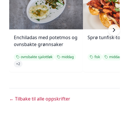
Enchiladas med potetmos og
Sprø tunfisk-tosta
ovnsbakte grønnsaker
ovnsbakte sjalottløk
middag
fisk
middag
+
+
2
← Tilbake til alle oppskrifter