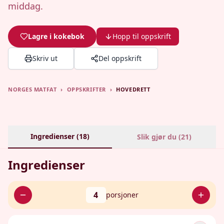
middag.
Lagre i kokebok
Hopp til oppskrift
Skriv ut
Del oppskrift
NORGES MATFAT
›
OPPSKRIFTER
›
HOVEDRETT
Ingredienser (
18
)
Slik gjør du (
21
)
Ingredienser
4
porsjoner