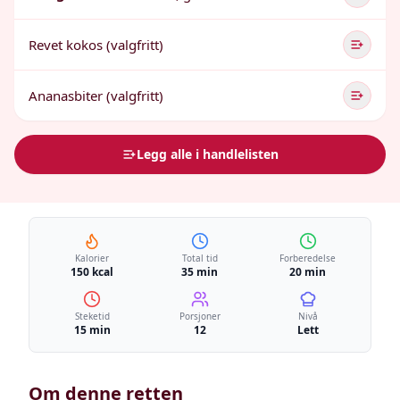
Revet kokos (valgfritt)
Ananasbiter (valgfritt)
Legg alle i handlelisten
Kalorier
Total tid
Forberedelse
150 kcal
35 min
20 min
Steketid
Porsjoner
Nivå
15 min
12
Lett
Om denne retten