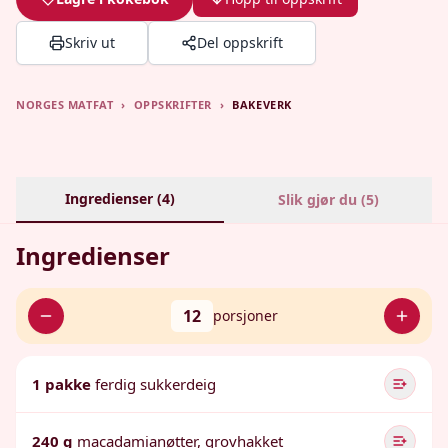
Skriv ut
Del oppskrift
NORGES MATFAT
›
OPPSKRIFTER
›
BAKEVERK
Ingredienser (
4
)
Slik gjør du (
5
)
Ingredienser
12
porsjoner
1 pakke
ferdig sukkerdeig
240 g
macadamianøtter, grovhakket