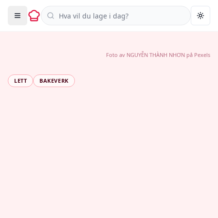
Søk i oppskrifter
Togg
Foto av
NGUYỄN THÀNH NHƠN
på
Pexels
LETT
BAKEVERK