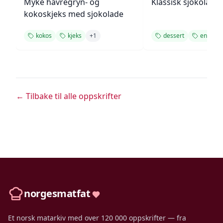
Myke havregryn- og
Klassisk sjokolade
kokoskjeks med sjokolade
kokos
kjeks
+
1
dessert
enkel op
← Tilbake til alle oppskrifter
norgesmatfat
Et norsk matarkiv med over 120 000 oppskrifter — fra