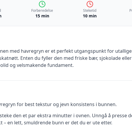
d
Forberedelse
Steketid
P
n
15 min
10 min
en med havregryn er et perfekt utgangspunkt for utallige 
skatnøtt. Enten du fyller den med friske bær, sjokolade elle
 solid og velsmakende fundament.
regryn for best tekstur og jevn konsistens i bunnen.
steke den et par ekstra minutter i ovnen. Unngå å presse de
 – en lett, smuldrende bunn er det du er ute etter.