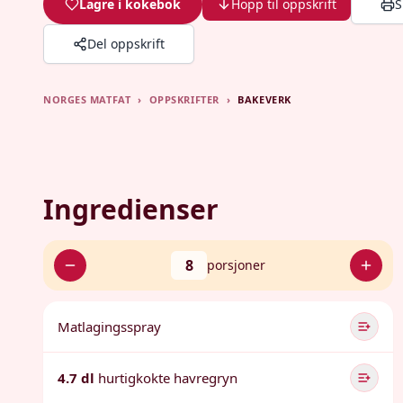
Lagre i kokebok
Hopp til oppskrift
S
Del oppskrift
NORGES MATFAT
›
OPPSKRIFTER
›
BAKEVERK
Ingredienser
8
porsjoner
Matlagingsspray
4.7 dl
hurtigkokte havregryn