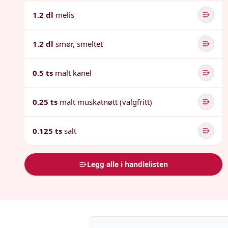
1.2 dl
melis
1.2 dl
smør, smeltet
0.5 ts
malt kanel
0.25 ts
malt muskatnøtt (valgfritt)
0.125 ts
salt
Legg alle i handlelisten