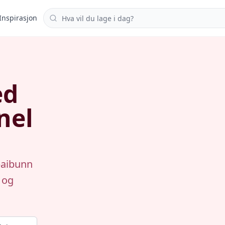
Søk i oppskrifter
Inspirasjon
ed
nel
paibunn
 og