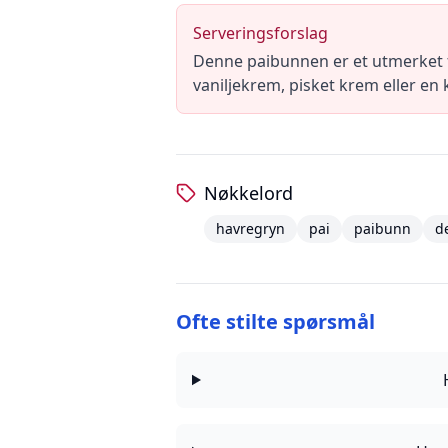
Serveringsforslag
Denne paibunnen er et utmerket f
vaniljekrem, pisket krem eller en k
Nøkkelord
havregryn
pai
paibunn
d
Ofte stilte spørsmål