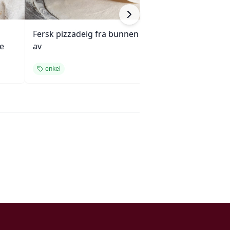
Fersk pizzadeig fra bunnen
Brookes klassis
e
av
enkel
dessert