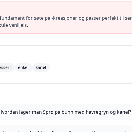
undament for søte pai-kreasjoner, og passer perfekt til s
ule vaniljeis.
essert
enkel
kanel
Hvordan lager man Sprø paibunn med havregryn og kanel?