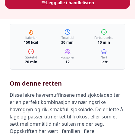
Legg alle i handlelisten
Kalorier
Total tid
Forberedelse
150 kcal
30 min
10 min
Steketid
Porsjoner
Nivå
20 min
12
Lett
Om denne retten
Disse lekre havremuffinsene med sjokoladebiter
er en perfekt kombinasjon av næringsrike
havregryn og rik, smakfull sjokolade. De er lette å
lage og passer utmerket til frokost eller som et
søtt mellommåltid når sulten melder seg.
Oppskriften har vært i familien i flere