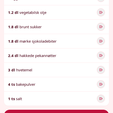
1.2 dl
vegetabilsk olje
1.8 dl
brunt sukker
1.8 dl
mørke sjokoladebiter
2.4 dl
hakkede pekannøtter
3 dl
hvetemel
4 ts
bakepulver
1 ts
salt