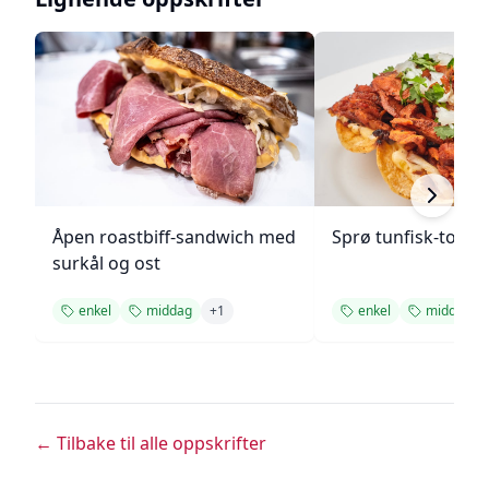
Åpen roastbiff-sandwich med
Sprø tunfisk-tosta
surkål og ost
enkel
middag
+
1
enkel
middag
← Tilbake til alle oppskrifter