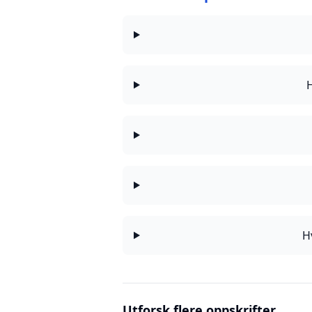
H
H
Utforsk flere oppskrifter