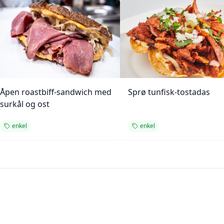
Åpen roastbiff-sandwich med
Sprø tunfisk-tostadas
surkål og ost
enkel
enkel