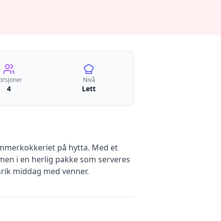
orsjoner
Nivå
4
Lett
sommerkokkeriet på hytta. Med et
men i en herlig pakke som serveres
ksrik middag med venner.