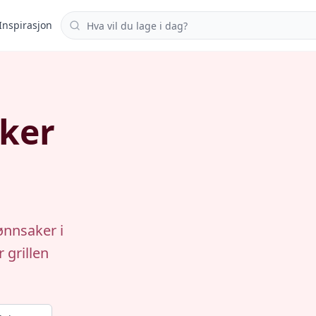
Søk i oppskrifter
Inspirasjon
aker
ønnsaker i
 grillen