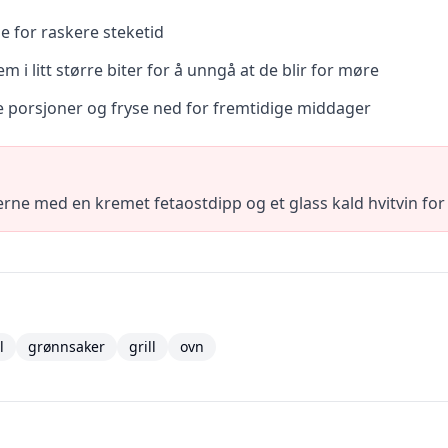
e for raskere steketid
 i litt større biter for å unngå at de blir for møre
rre porsjoner og fryse ned for fremtidige middager
jerne med en kremet fetaostdipp og et glass kald hvitvin for
l
grønnsaker
grill
ovn