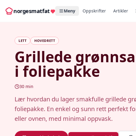
norgesmatfat
Meny
Oppskrifter
Artikler
LETT
HOVEDRETT
Grillede grønns
i foliepakke
30
min
Lær hvordan du lager smakfulle grillede gr
foliepakke. En enkel og sunn rett perfekt for
eller ovnen, med minimal oppvask.