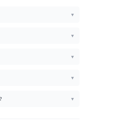
▼
?
▼
▼
▼
?
▼