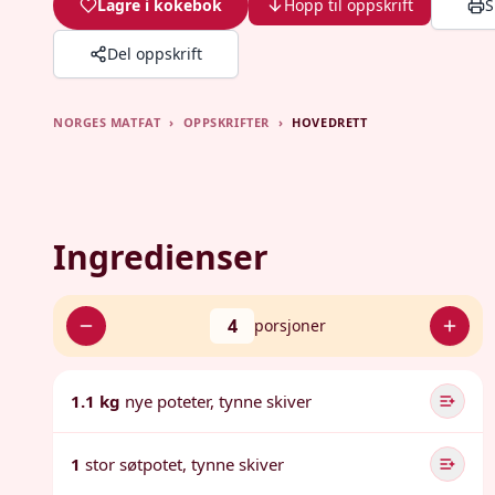
Lagre i kokebok
Hopp til oppskrift
S
Del oppskrift
NORGES MATFAT
›
OPPSKRIFTER
›
HOVEDRETT
Ingredienser
4
porsjoner
1.1 kg
nye poteter, tynne skiver
1
stor søtpotet, tynne skiver