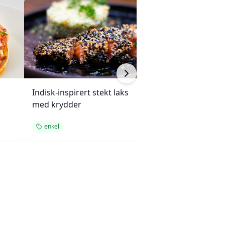
Indisk-inspirert stekt laks
Krydret kokosri
med krydder
cashewnøtter
enkel
enkel