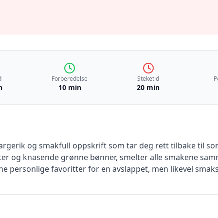
d
Forberedelse
Steketid
P
n
10 min
20 min
argerik og smakfull oppskrift som tar deg rett tilbake til 
teter og knasende grønne bønner, smelter alle smakene sam
mine personlige favoritter for en avslappet, men likevel sma