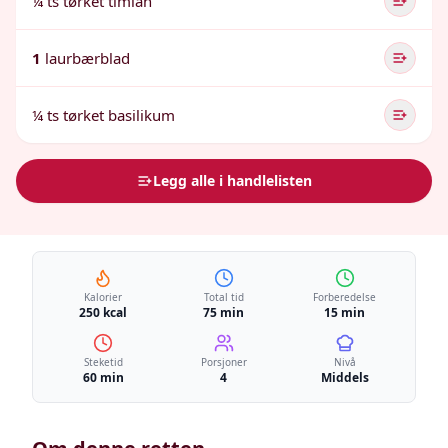
¼ ts tørket timian
1
laurbærblad
¼ ts tørket basilikum
Legg alle i handlelisten
Kalorier
Total tid
Forberedelse
250 kcal
75 min
15 min
Steketid
Porsjoner
Nivå
60 min
4
Middels