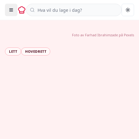
Søk i oppskrifter
Togg
Foto av
Farhad Ibrahimzade
på
Pexels
LETT
HOVEDRETT