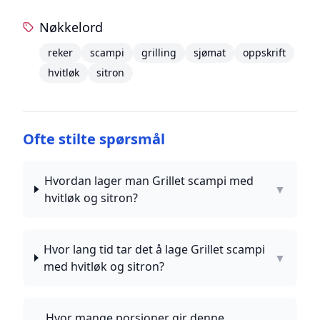
Nøkkelord
reker
scampi
grilling
sjømat
oppskrift
hvitløk
sitron
Ofte stilte spørsmål
Hvordan lager man Grillet scampi med
▼
hvitløk og sitron?
Hvor lang tid tar det å lage Grillet scampi
▼
med hvitløk og sitron?
Hvor mange porsjoner gir denne