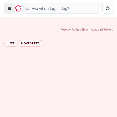
Søk i oppskrifter
Togg
Foto av
Farhad Ibrahimzade
på
Pexels
LETT
HOVEDRETT