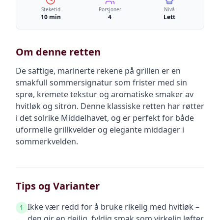
Steketid
Porsjoner
Nivå
10 min
4
Lett
Om denne retten
De saftige, marinerte rekene på grillen er en
smakfull sommersignatur som frister med sin
sprø, kremete tekstur og aromatiske smaker av
hvitløk og sitron. Denne klassiske retten har røtter
i det solrike Middelhavet, og er perfekt for både
uformelle grillkvelder og elegante middager i
sommerkvelden.
Tips og Varianter
Ikke vær redd for å bruke rikelig med hvitløk –
1
den gir en deilig, fyldig smak som virkelig løfter