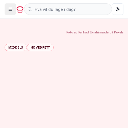
Søk i oppskrifter
Togg
Foto av
Farhad Ibrahimzade
på
Pexels
MIDDELS
HOVEDRETT