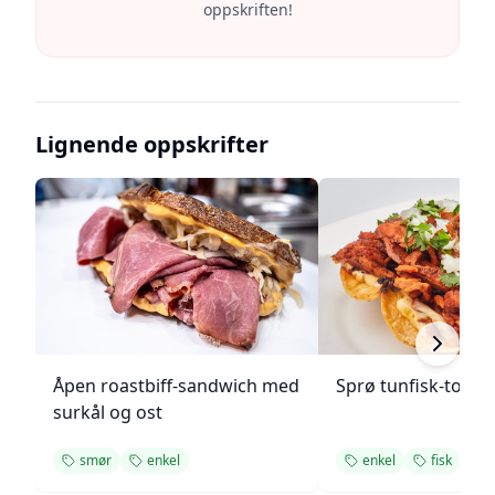
oppskriften!
Lignende oppskrifter
Åpen roastbiff-sandwich med
Sprø tunfisk-tosta
surkål og ost
smør
enkel
enkel
fisk