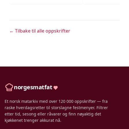
← Tilbake til alle oppskrifter
norgesmatfat
Et norsk matarkiv med over 120 000 oppskrifter — fra
raske hverdagsretter til storslagne festmenyer. Filtrer
etter tid, sesong eller råvarer og finn nøyaktig det
kjøkkenet trenger akkurat nå.