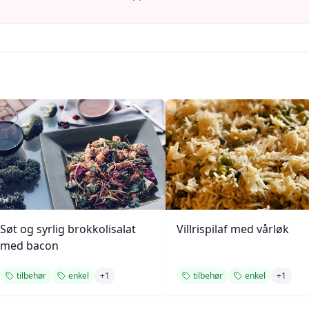
Søt og syrlig brokkolisalat
Villrispilaf med vårløk
med bacon
tilbehør
enkel
+
1
tilbehør
enkel
+
1