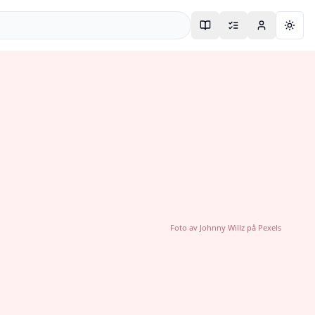
Togg
Foto av
Johnny Willz
på
Pexels