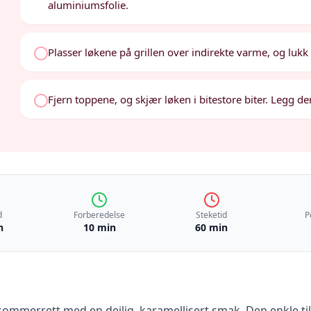
aluminiumsfolie.
Plasser løkene på grillen over indirekte varme, og lukk lo
Fjern toppene, og skjær løken i bitestore biter. Legg d
d
Forberedelse
Steketid
P
n
10 min
60 min
k sommerrett med en deilig, karamellisert smak. Den enkle ti