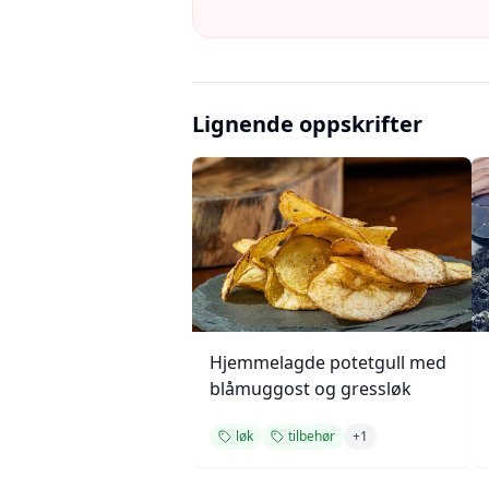
Lignende oppskrifter
Hjemmelagde potetgull med
blåmuggost og gressløk
løk
tilbehør
+
1