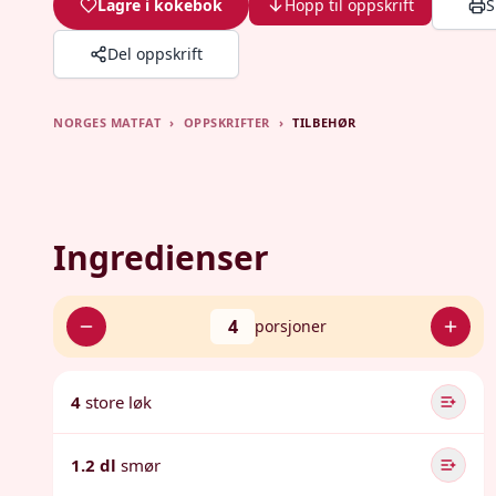
Lagre i kokebok
Hopp til oppskrift
S
Del oppskrift
NORGES MATFAT
›
OPPSKRIFTER
›
TILBEHØR
Ingredienser
4
porsjoner
4
store løk
1.2 dl
smør