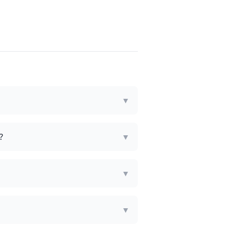
▼
?
▼
▼
▼