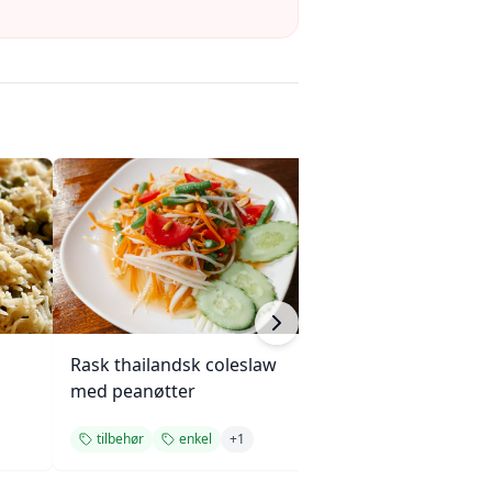
Rask thailandsk coleslaw
Stekte grønnsak
med peanøtter
hvitløk
tilbehør
enkel
+
1
løk
tilbehør