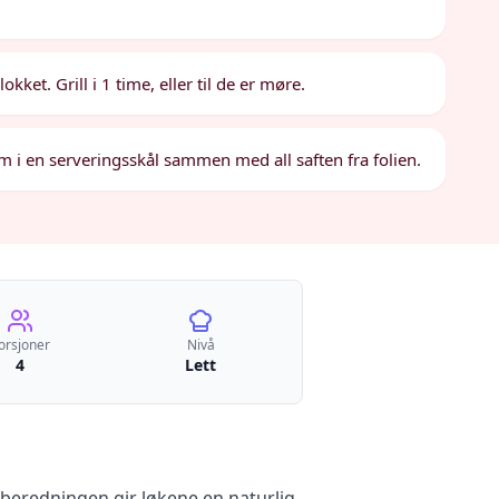
kket. Grill i 1 time, eller til de er møre.
em i en serveringsskål sammen med all saften fra folien.
orsjoner
Nivå
4
Lett
lberedningen gir løkene en naturlig