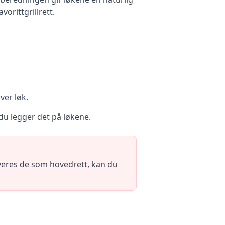
orittgrillrett.
ver løk.
du legger det på løkene.
rveres de som hovedrett, kan du