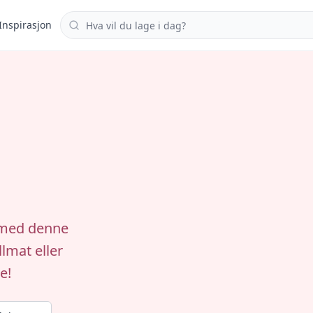
Søk i oppskrifter
Inspirasjon
k med denne
llmat eller
e!