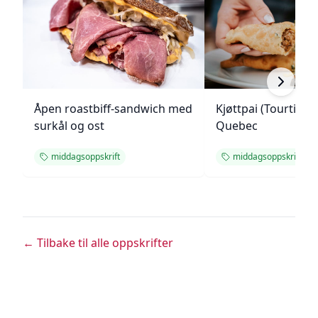
Åpen roastbiff-sandwich med
Kjøttpai (Tourtière)
surkål og ost
Quebec
middagsoppskrift
middagsoppskrift
← Tilbake til alle oppskrifter