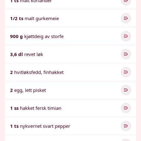
1 ts
malt koriander
1/2 ts
malt gurkemeie
900 g
kjøttdeig av storfe
3,6 dl
revet løk
2
hvitløksfedd, finhakket
2
egg, lett pisket
1 ss
hakket fersk timian
1 ts
nykvernet svart pepper