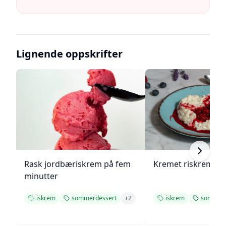
Lignende oppskrifter
Rask jordbæriskrem på fem
Kremet riskrem me
minutter
iskrem
sommerdessert
+
2
iskrem
sommerd