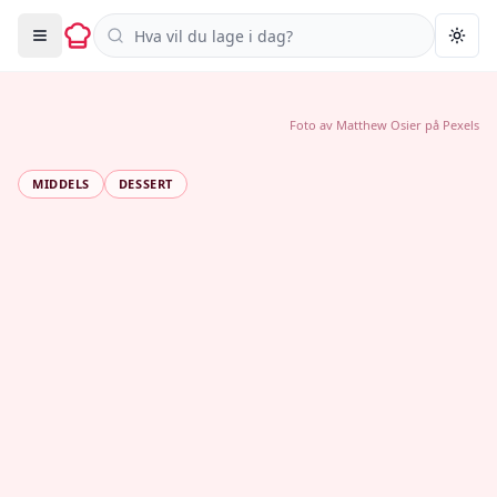
Søk i oppskrifter
Togg
Foto av
Matthew Osier
på
Pexels
MIDDELS
DESSERT