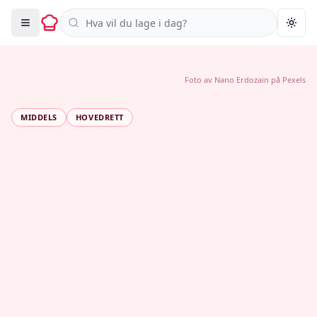
Søk i oppskrifter
Togg
Foto av
Nano Erdozain
på
Pexels
MIDDELS
HOVEDRETT