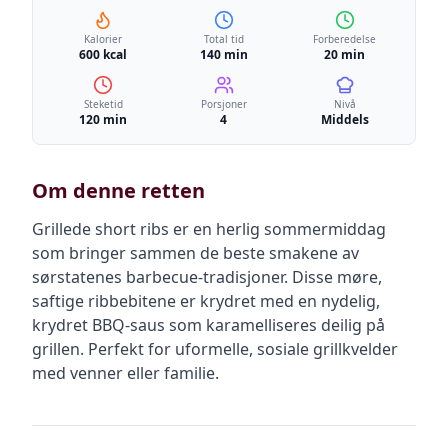
Kalorier
Total tid
Forberedelse
600 kcal
140 min
20 min
Steketid
Porsjoner
Nivå
120 min
4
Middels
Om denne retten
Grillede short ribs er en herlig sommermiddag
som bringer sammen de beste smakene av
sørstatenes barbecue-tradisjoner. Disse møre,
saftige ribbebitene er krydret med en nydelig,
krydret BBQ-saus som karamelliseres deilig på
grillen. Perfekt for uformelle, sosiale grillkvelder
med venner eller familie.