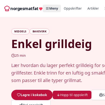
norgesmatfat
Meny
Oppskrifter
Artikler
MIDDELS
BAKEVERK
Enkel grilldeig
25
min
Lær hvordan du lager perfekt grilldeig fo
grillfester. Enkle trinn for en luftig og smakf
som passer til alle typer grillmat.
Lagre i kokebok
Hopp til oppskrift
S