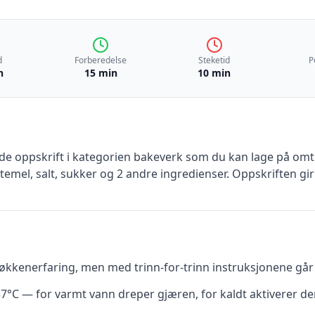
d
Forberedelse
Steketid
P
n
15 min
10 min
nde
oppskrift
i kategorien bakeverk
som du kan lage på omtr
temel, salt, sukker
og 2 andre ingredienser
.
Oppskriften gi
kkenerfaring, men med trinn-for-trinn instruksjonene går d
7°C — for varmt vann dreper gjæren, for kaldt aktiverer de