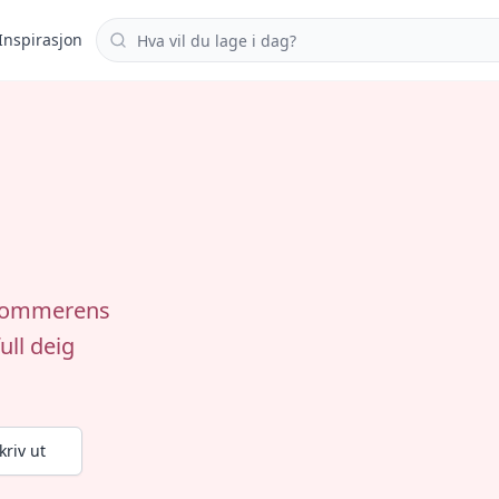
Søk i oppskrifter
Inspirasjon
r sommerens
ull deig
kriv ut