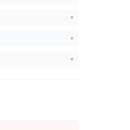
▼
▼
▼