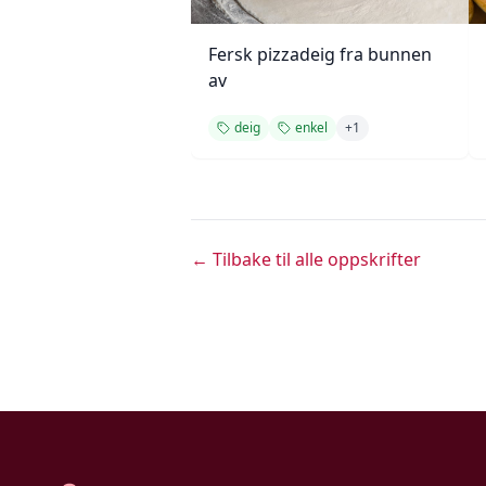
Fersk pizzadeig fra bunnen
av
deig
enkel
+
1
← Tilbake til alle oppskrifter