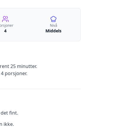
orsjoner
Nivå
4
Middels
ent 25 minutter
.
r
4
porsjoner.
et fint.
n ikke.