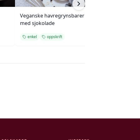
Veganske havregrynsbarer
Mandelkake me
med sjokolade
plommesaus og
ingefærsmørkr
enkel
oppskrift
bakverk