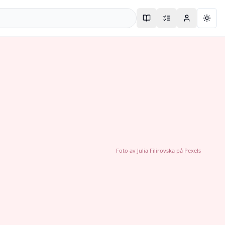
Togg
Foto av
Julia Filirovska
på
Pexels