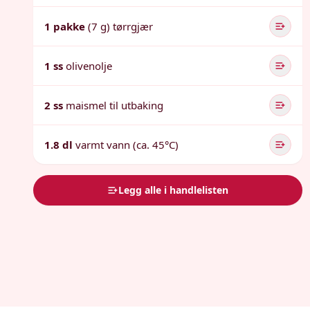
1 pakke
(7 g) tørrgjær
1 ss
olivenolje
2 ss
maismel til utbaking
1.8 dl
varmt vann (ca. 45°C)
Legg alle i handlelisten