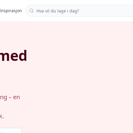
Søk i oppskrifter
Inspirasjon
 med
ing – en
k.