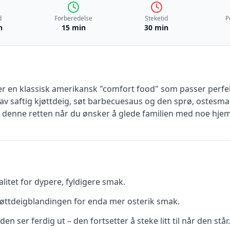
d
Forberedelse
Steketid
P
n
15 min
30 min
 er en klassisk amerikansk "comfort food" som passer perf
av saftig kjøttdeig, søt barbecuesaus og den sprø, ostesm
 denne retten når du ønsker å glede familien med noe hje
itet for dypere, fyldigere smak.
 kjøttdeigblandingen for enda mer osterik smak.
en ser ferdig ut – den fortsetter å steke litt til når den står.