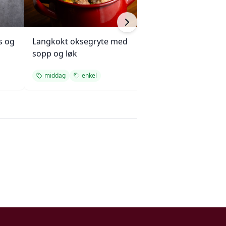
s og
Langkokt oksegryte med
Kjøttkake med b
sopp og løk
og ketchupglasu
middag
enkel
middag
enkel