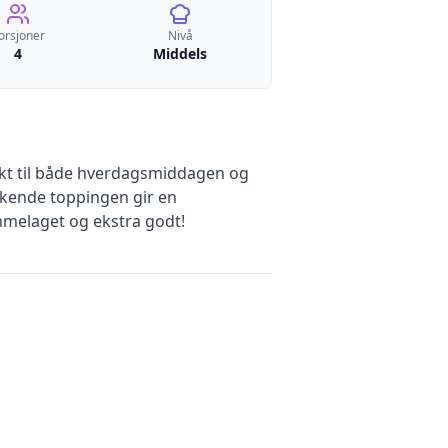
orsjoner
Nivå
4
Middels
ekt til både hverdagsmiddagen og
akende toppingen gir en
mmelaget og ekstra godt!