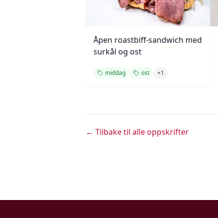
Åpen roastbiff-sandwich med
surkål og ost
middag
ost
+
1
← Tilbake til alle oppskrifter