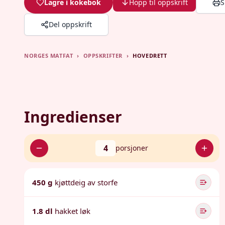
Lagre i kokebok
Hopp til oppskrift
S
Del oppskrift
NORGES MATFAT
›
OPPSKRIFTER
›
HOVEDRETT
Ingredienser
4
porsjoner
450 g
kjøttdeig av storfe
1.8 dl
hakket løk