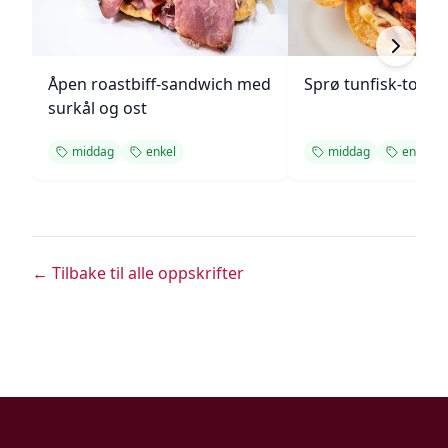
Åpen roastbiff-sandwich med
Sprø tunfisk-tosta
surkål og ost
middag
enkel
middag
enkel
← Tilbake til alle oppskrifter