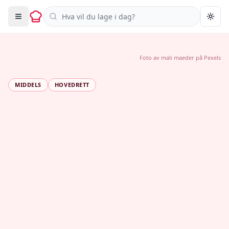
Søk i oppskrifter
Togg
Foto av
mali maeder
på
Pexels
MIDDELS
HOVEDRETT