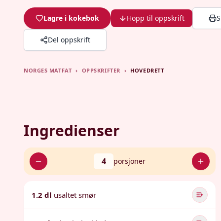
Lagre i kokebok
Hopp til oppskrift
S
Del oppskrift
NORGES MATFAT
›
OPPSKRIFTER
›
HOVEDRETT
Ingredienser
4
porsjoner
1.2 dl
usaltet smør