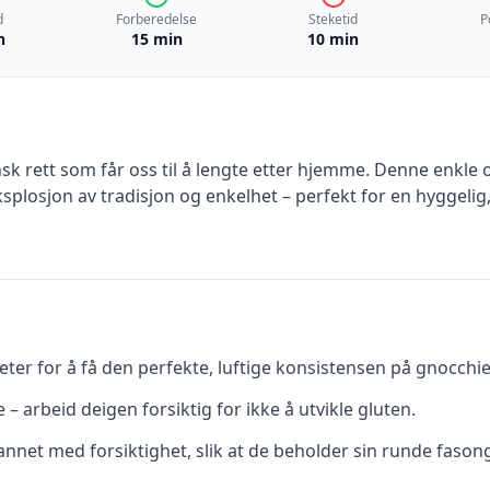
d
Forberedelse
Steketid
P
n
15 min
10 min
nsk rett som får oss til å lengte etter hjemme. Denne enkl
plosjon av tradisjon og enkelhet – perfekt for en hyggelig
eter for å få den perfekte, luftige konsistensen på gnocchi
 – arbeid deigen forsiktig for ikke å utvikle gluten.
net med forsiktighet, slik at de beholder sin runde fason