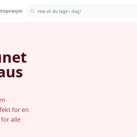
Søk i oppskrifter
Inspirasjon
unet
aus
en
ekt for en
for alle