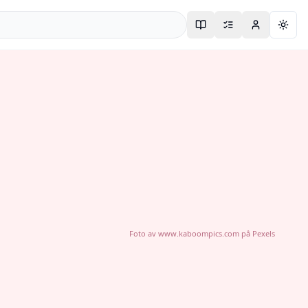
Togg
Foto av
www.kaboompics.com
på
Pexels