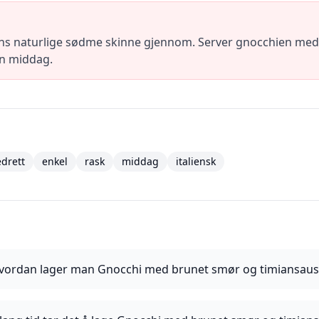
s naturlige sødme skinne gjennom. Server gnocchien med et 
unn middag.
drett
enkel
rask
middag
italiensk
vordan lager man Gnocchi med brunet smør og timiansaus