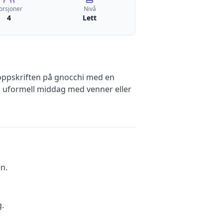
orsjoner
Nivå
4
Lett
e oppskriften på gnocchi med en
, uformell middag med venner eller
en.
g.