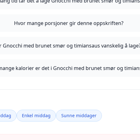
lang tid tar det å lage Gnocchi med brunet smør og timian
Hvor mange porsjoner gir denne oppskriften?
r Gnocchi med brunet smør og timiansaus vanskelig å lage
mange kalorier er det i Gnocchi med brunet smør og timia
iddag
Enkel middag
Sunne middager