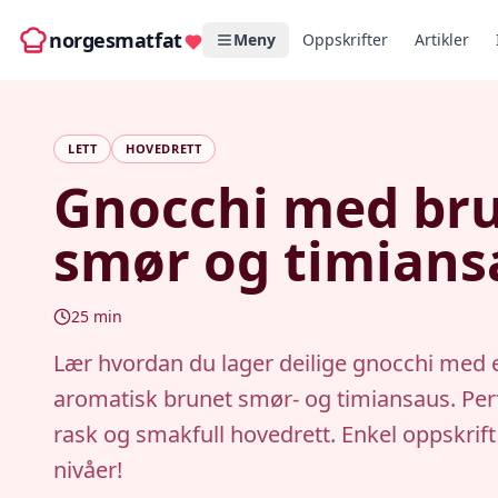
norgesmatfat
Meny
Oppskrifter
Artikler
LETT
HOVEDRETT
Gnocchi med br
smør og timians
25
min
Lær hvordan du lager deilige gnocchi med 
aromatisk brunet smør- og timiansaus. Perf
rask og smakfull hovedrett. Enkel oppskrift 
nivåer!