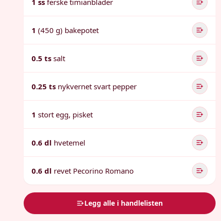
1 ss
ferske timianblader
1
(450 g) bakepotet
0.5 ts
salt
0.25 ts
nykvernet svart pepper
1
stort egg, pisket
0.6 dl
hvetemel
0.6 dl
revet Pecorino Romano
Legg alle i handlelisten