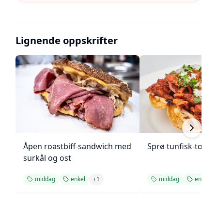
Lignende oppskrifter
Åpen roastbiff-sandwich med
Sprø tunfisk-tosta
surkål og ost
middag
enkel
+
1
middag
enkel