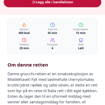
Legg alle i handlelisten
Kalorier
Total tid
Forberedelse
450 kcal
35 min
15 min
Steketid
Porsjoner
Nivå
20 min
4
Lett
Om denne retten
Denne gnocchi-retten er en smakseksplosjon av
Middelhavet! Fylt med sødmefulle cherrytomater,
kruttkrydret rødløk og salte oliven, er dette en rett
som byr på en reise til Italia rett i ditt eget kjøkken.
Enten du lager den til en uformell middag med
venner eller søndagsmiddag for familien, vil