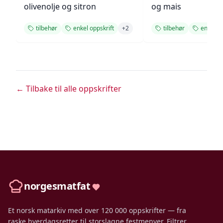
olivenolje og sitron
og mais
tilbehør
enkel oppskrift
+
2
tilbehør
enkel op
← Tilbake til alle oppskrifter
norgesmatfat
Et norsk matarkiv med over 120 000 oppskrifter — fra
raske hverdagsretter til storslagne festmenyer. Filtrer