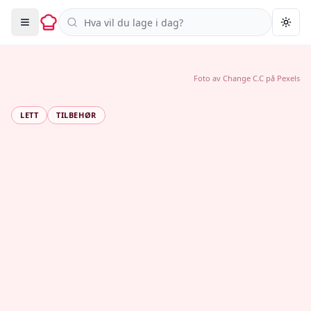
Søk i oppskrifter
Togg
Foto av
Change C.C
på
Pexels
LETT
TILBEHØR