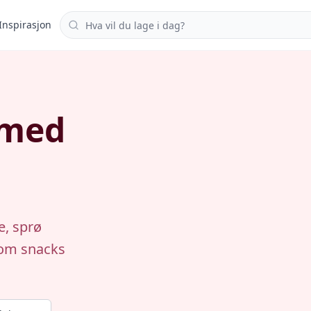
Søk i oppskrifter
Inspirasjon
 med
e, sprø
som snacks