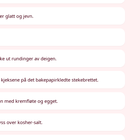
r glatt og jevn.
kke ut rundinger av deigen.
kjeksene på det bakepapirkledte stekebrettet.
een med kremfløte og egget.
s over kosher-salt.