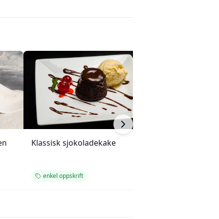
en
Klassisk sjokoladekake
Myke havregryn-
kokoskjeks med 
enkel oppskrift
kjeks