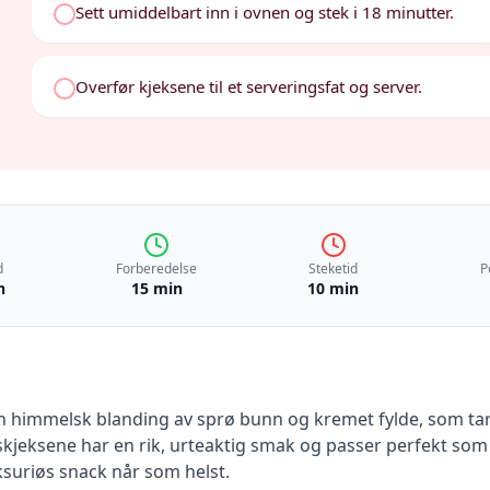
Sett umiddelbart inn i ovnen og stek i 18 minutter.
Overfør kjeksene til et serveringsfat og server.
d
Forberedelse
Steketid
P
n
15 min
10 min
n himmelsk blanding av sprø bunn og kremet fylde, som ta
skjeksene har en rik, urteaktig smak og passer perfekt som e
ksuriøs snack når som helst.