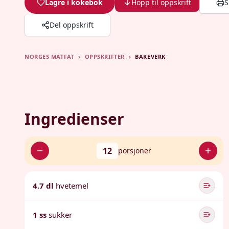
Lagre i kokebok
Hopp til oppskrift
S
Del oppskrift
NORGES MATFAT
›
OPPSKRIFTER
›
BAKEVERK
Ingredienser
12
porsjoner
4.7 dl
hvetemel
1 ss
sukker