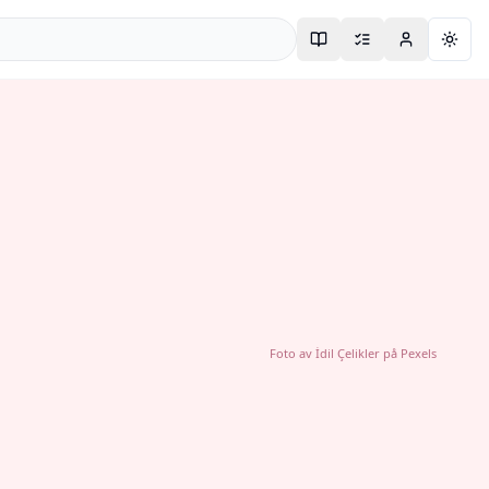
Togg
Foto av
İdil Çelikler
på
Pexels