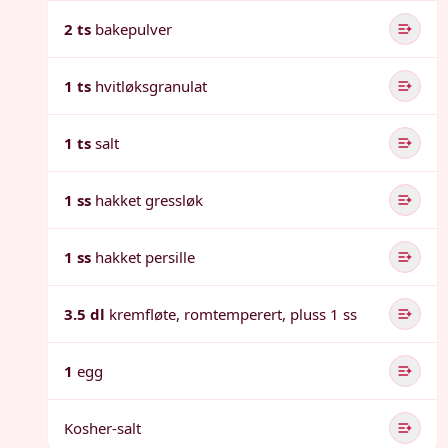
2 ts
bakepulver
1 ts
hvitløksgranulat
1 ts
salt
1 ss
hakket gressløk
1 ss
hakket persille
3.5 dl
kremfløte, romtemperert, pluss 1 ss
1
egg
Kosher-salt