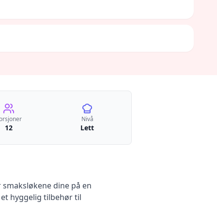
orsjoner
Nivå
12
Lett
r smaksløkene dine på en
t hyggelig tilbehør til