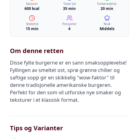
Kalorier
Total tid
Forberedelse
600 kcal
35 min
20 min
Steketid
Porsjoner
Nivå
15 min
4
Middels
Om denne retten
Disse fylte burgerne er en sann smaksopplevelse!
Fyllingen av smeltet ost, sprø grønne chilier og
saftige sopp gir en skikkelig "wow-faktor" til
denne tradisjonelle amerikanske burgeren.
Perfekt for den som vil utforske nye smaker og
teksturer i et klassisk format.
Tips og Varianter