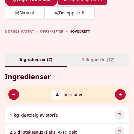
Skriv ut
Del oppskrift
NORGES MATFAT
›
OPPSKRIFTER
›
HOVEDRETT
Ingredienser (
7
)
Slik gjør du (
12
)
Ingredienser
4
porsjoner
1 kg
kjøttdeig av storfe
2,5 dl
stekesaus (f.eks. A-1), delt