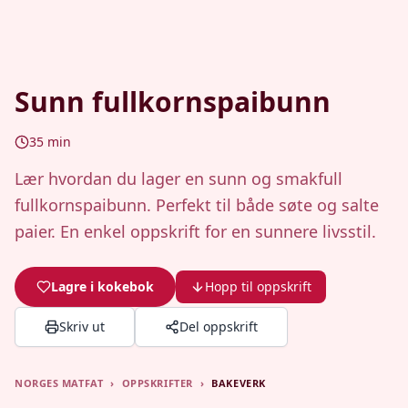
Sunn fullkornspaibunn
35
min
Lær hvordan du lager en sunn og smakfull
fullkornspaibunn. Perfekt til både søte og salte
paier. En enkel oppskrift for en sunnere livsstil.
Lagre i kokebok
Hopp til oppskrift
Skriv ut
Del oppskrift
NORGES MATFAT
›
OPPSKRIFTER
›
BAKEVERK