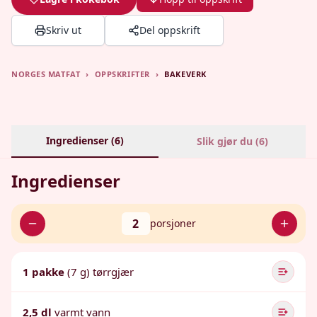
Skriv ut
Del oppskrift
NORGES MATFAT
›
OPPSKRIFTER
›
BAKEVERK
Ingredienser (
6
)
Slik gjør du (
6
)
Ingredienser
2
porsjoner
1 pakke
(7 g) tørrgjær
2,5 dl
varmt vann