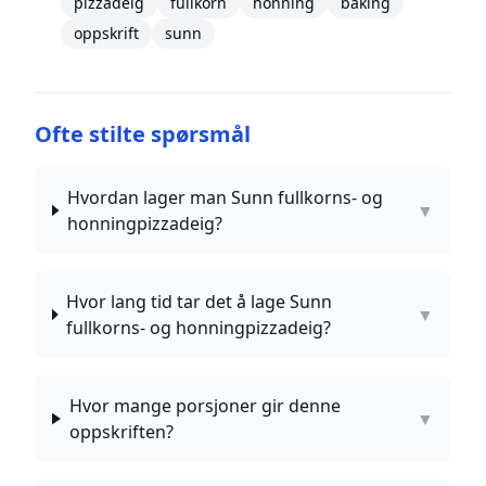
pizzadeig
fullkorn
honning
baking
oppskrift
sunn
Ofte stilte spørsmål
Hvordan lager man Sunn fullkorns- og
▼
honningpizzadeig?
Hvor lang tid tar det å lage Sunn
▼
fullkorns- og honningpizzadeig?
Hvor mange porsjoner gir denne
▼
oppskriften?