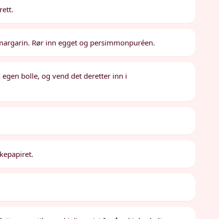
ett.
/margarin. Rør inn egget og persimmonpuréen.
n egen bolle, og vend det deretter inn i
akepapiret.