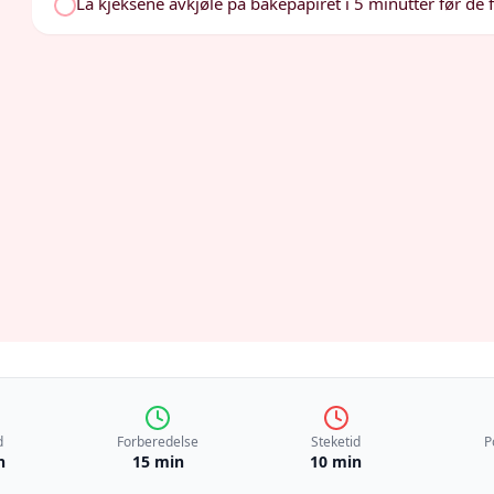
La kjeksene avkjøle på bakepapiret i 5 minutter før de fly
d
Forberedelse
Steketid
P
n
15 min
10 min