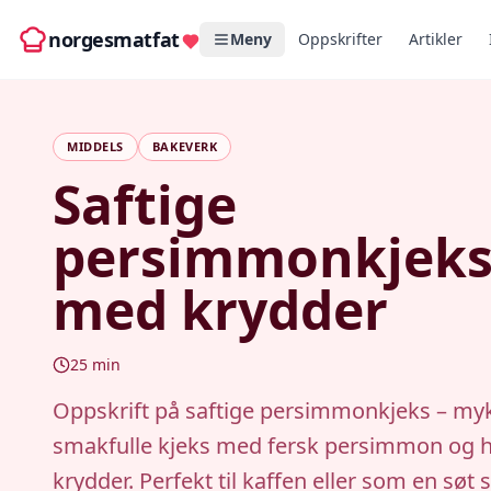
norgesmatfat
Meny
Oppskrifter
Artikler
MIDDELS
BAKEVERK
Saftige
persimmonkjek
med krydder
25
min
Oppskrift på saftige persimmonkjeks – my
smakfulle kjeks med fersk persimmon og h
krydder. Perfekt til kaffen eller som en søt 