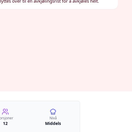
ttes over til en avkjølingsrist for å avkjøles helt.
orsjoner
Nivå
12
Middels