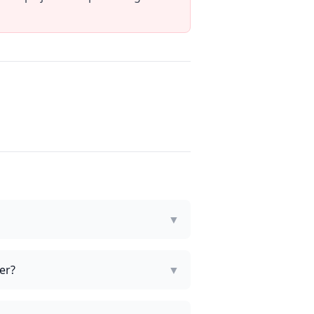
▼
er?
▼