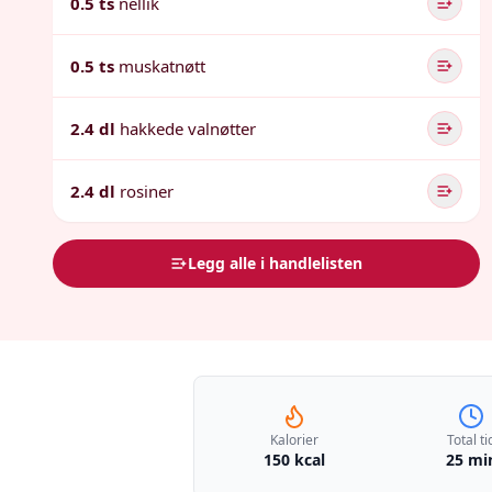
0.5 ts
nellik
0.5 ts
muskatnøtt
2.4 dl
hakkede valnøtter
2.4 dl
rosiner
Legg alle i handlelisten
Kalorier
Total ti
150 kcal
25 mi