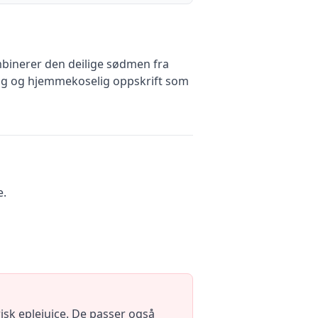
mbinerer den deilige sødmen fra
ig og hjemmekoselig oppskrift som
e.
isk eplejuice. De passer også