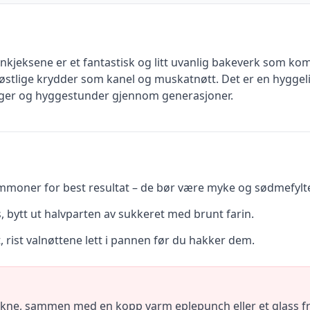
nkjeksene er et fantastisk og litt uvanlig bakeverk som ko
lige krydder som kanel og muskatnøtt. Det er en hyggel
iringer og hyggestunder gjennom generasjoner.
moner for best resultat – de bør være myke og sødmefylt
s, bytt ut halvparten av sukkeret med brunt farin.
 rist valnøttene lett i pannen før du hakker dem.
unkne, sammen med en kopp varm eplepunch eller et glass fr