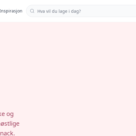
Søk i oppskrifter
Inspirasjon
s
ke og
østlige
snack.