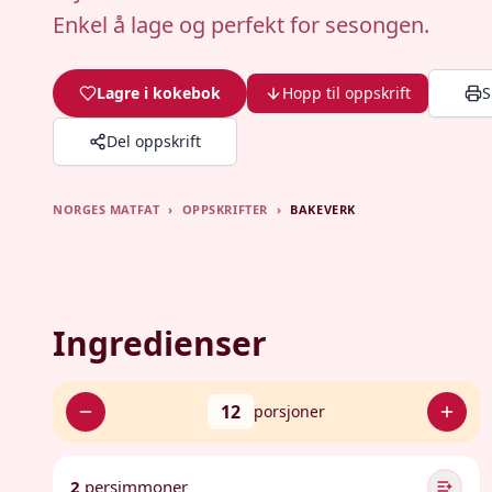
Enkel å lage og perfekt for sesongen.
Lagre i kokebok
Hopp til oppskrift
S
Del oppskrift
NORGES MATFAT
›
OPPSKRIFTER
›
BAKEVERK
Ingredienser
12
porsjoner
2
persimmoner