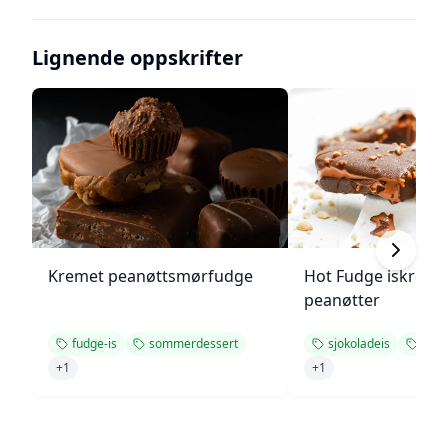
Lignende oppskrifter
Kremet peanøttsmørfudge
Hot Fudge iskrem
peanøtter
fudge-is
sommerdessert
sjokoladeis
som
+
1
+
1