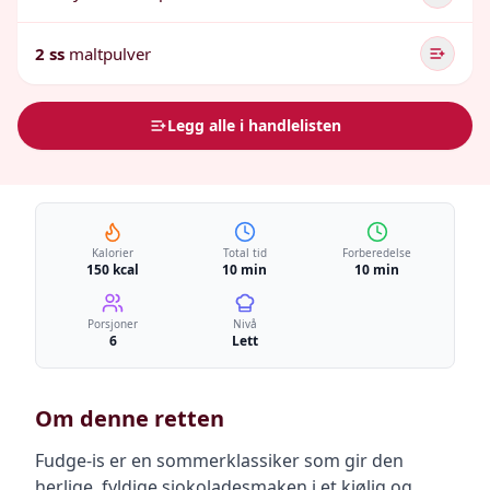
2 ss
maltpulver
Legg alle i handlelisten
Kalorier
Total tid
Forberedelse
150 kcal
10 min
10 min
Porsjoner
Nivå
6
Lett
Om denne retten
Fudge-is er en sommerklassiker som gir den
herlige, fyldige sjokoladesmaken i et kjølig og