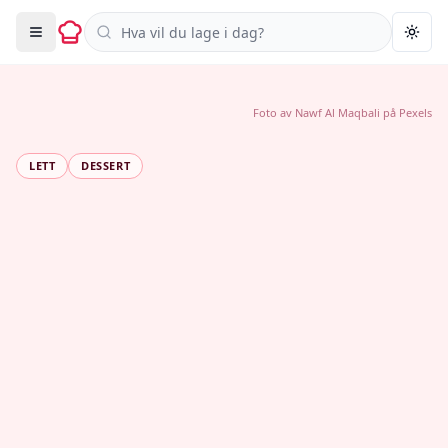
Søk i oppskrifter
Togg
Foto av
Nawf Al Maqbali
på
Pexels
LETT
DESSERT