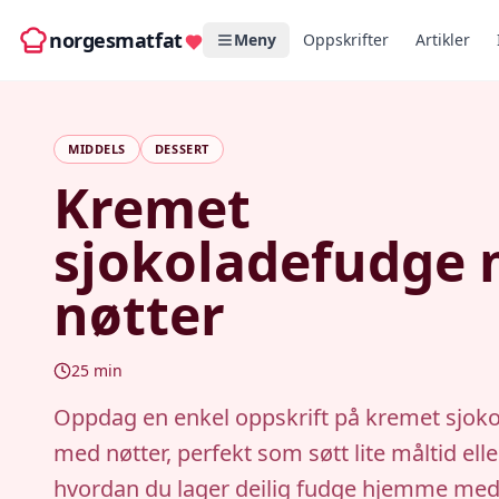
norgesmatfat
Meny
Oppskrifter
Artikler
MIDDELS
DESSERT
Kremet
sjokoladefudge
nøtter
25
min
Oppdag en enkel oppskrift på kremet sjok
med nøtter, perfekt som søtt lite måltid ell
hvordan du lager deilig fudge hjemme med 