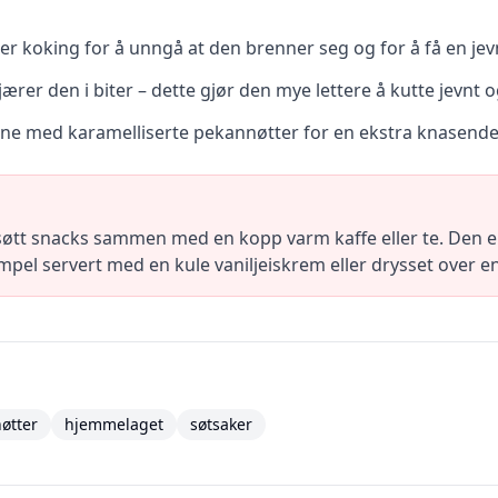
r koking for å unngå at den brenner seg og for å få en jev
jærer den i biter – dette gjør den mye lettere å kutte jevnt o
ene med karamelliserte pekannøtter for en ekstra knasende
søtt snacks sammen med en kopp varm kaffe eller te. Den er 
mpel servert med en kule vaniljeiskrem eller drysset over 
øtter
hjemmelaget
søtsaker