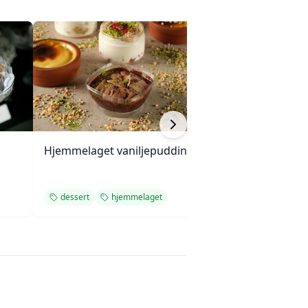
Hjemmelaget vaniljepudding
Ananasgrateng
dessert
hjemmelaget
dessert