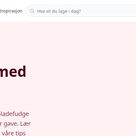
Søk i oppskrifter
Inspirasjon
 med
oladefudge
er gave. Lær
våre tips