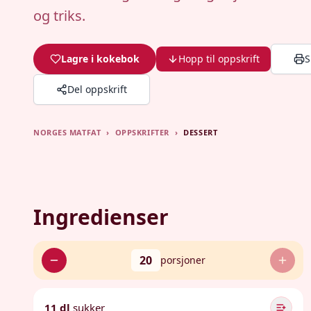
og triks.
Lagre i kokebok
Hopp til oppskrift
S
Del oppskrift
NORGES MATFAT
›
OPPSKRIFTER
›
DESSERT
Ingredienser
20
porsjoner
11 dl
sukker