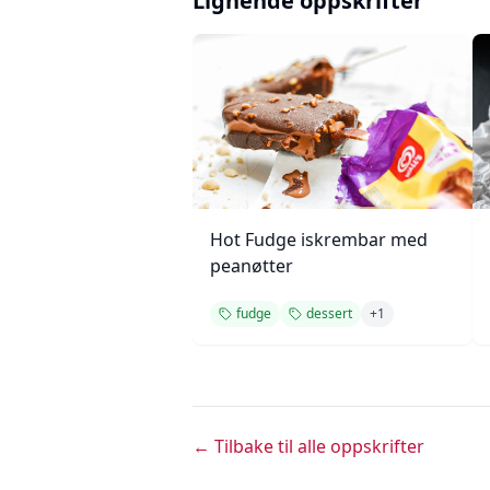
Lignende oppskrifter
Hot Fudge iskrembar med
peanøtter
fudge
dessert
+
1
← Tilbake til alle oppskrifter