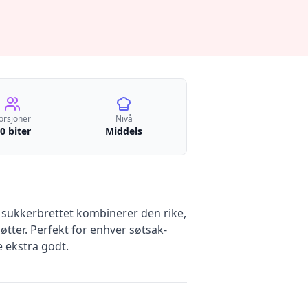
orsjoner
Nivå
0 biter
Middels
e sukkerbrettet kombinerer den rike,
tter. Perfekt for enhver søtsak-
e ekstra godt.