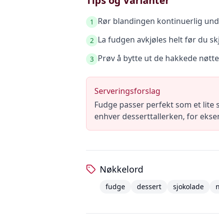
Tips og Varianter
Rør blandingen kontinuerlig unde
1
La fudgen avkjøles helt før du sk
2
Prøv å bytte ut de hakkede nøtt
3
Serveringsforslag
Fudge passer perfekt som et lite 
enhver desserttallerken, for ekse
Nøkkelord
fudge
dessert
sjokolade
n