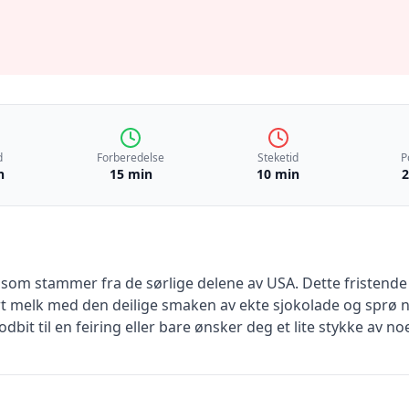
d
Forberedelse
Steketid
P
n
15 min
10 min
2
t som stammer fra de sørlige delene av USA. Dette fristend
 melk med den deilige smaken av ekte sjokolade og sprø nø
dbit til en feiring eller bare ønsker deg et lite stykke av no