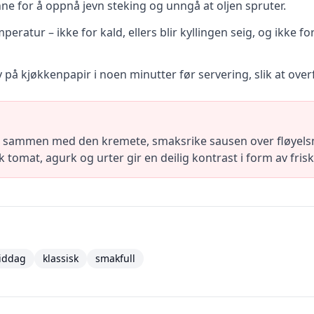
ne for å oppnå jevn steking og unngå at oljen spruter.
mperatur – ikke for kald, ellers blir kyllingen seig, og ikke f
 på kjøkkenpapir i noen minutter før servering, slik at overf
ngen sammen med den kremete, smaksrike sausen over fløye
 tomat, agurk og urter gir en deilig kontrast i form av fris
iddag
klassisk
smakfull