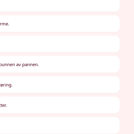
arme.
a bunnen av pannen.
røring.
ter.