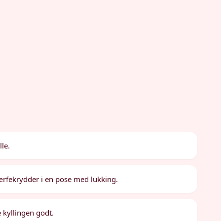
le.
ærfekrydder i en pose med lukking.
e kyllingen godt.