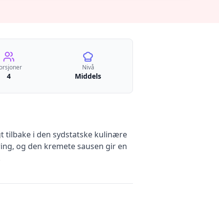
orsjoner
Nivå
4
Middels
t tilbake i den sydstatske kulinære
nering, og den kremete sausen gir en
.