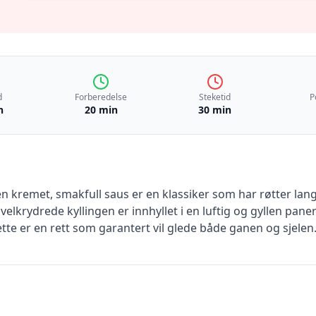
d
Forberedelse
Steketid
P
n
20 min
30 min
n kremet, smakfull saus er en klassiker som har røtter lang
, velkrydrede kyllingen er innhyllet i en luftig og gyllen pa
ette er en rett som garantert vil glede både ganen og sjelen