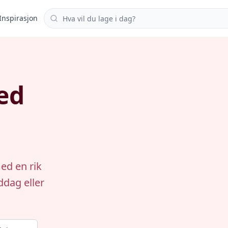
Søk i oppskrifter
Inspirasjon
med
med en rik
ddag eller