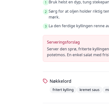
Bruk helst en dyp, tung stekepan
1
Sørg for at oljen holder riktig te
2
mørk.
La den ferdige kyllingen renne av
3
Serveringsforslag
Server den sprø, friterte kylli
potetmos. En enkel salat med frisk
Nøkkelord
fritert kylling
kremet saus
m