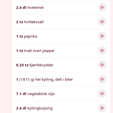
2.4 dl
hvetemel
2 ts
hvitløkssalt
1 ts
paprika
1 ts
malt svart pepper
0.25 ts
fjærfekrydder
1
(1815 g) hel kylling, delt i biter
7.1 dl
vegetabilsk olje
2.4 dl
kyllingbuljong