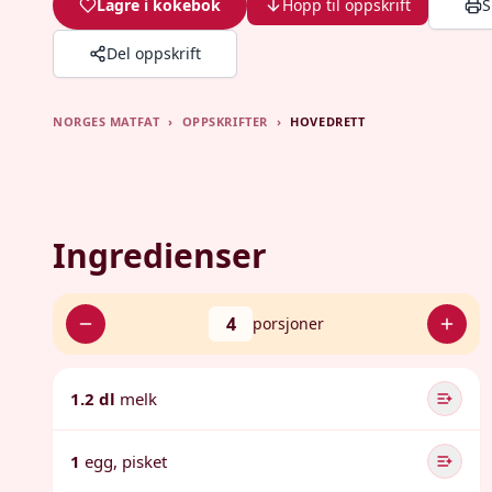
Lagre i kokebok
Hopp til oppskrift
S
Del oppskrift
NORGES MATFAT
›
OPPSKRIFTER
›
HOVEDRETT
Ingredienser
4
porsjoner
1.2 dl
melk
1
egg, pisket