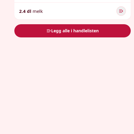
2.4 dl
melk
Legg alle i handlelisten