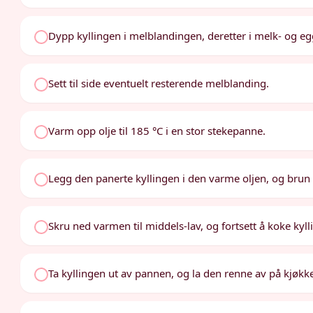
Dypp kyllingen i melblandingen, deretter i melk- og e
Sett til side eventuelt resterende melblanding.
Varm opp olje til 185 °C i en stor stekepanne.
Legg den panerte kyllingen i den varme oljen, og brun d
Skru ned varmen til middels-lav, og fortsett å koke kyll
Ta kyllingen ut av pannen, og la den renne av på kjøkk