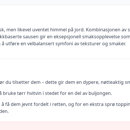
k, men likevel uventet himmel på jord. Kombinasjonen av sa
kkbaserte sausen gir en eksepsjonell smaksopplevelse som t
 å utføre en velbalansert symfoni av teksturer og smaker.
r du tilsetter dem – dette gir dem en dypere, nøtteaktig sm
 bruke tørr hvitvin i stedet for en del av buljongen.
or å få dem jevnt fordelt i retten, og for en ekstra sprø top
den.