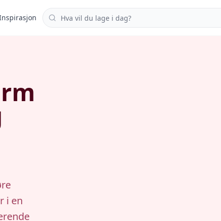
Søk i oppskrifter
Inspirasjon
orm
g
øre
r i en
nerende