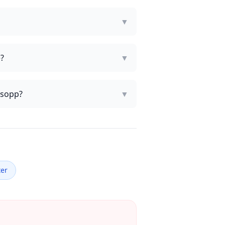
▼
e?
▼
 sopp?
▼
ter