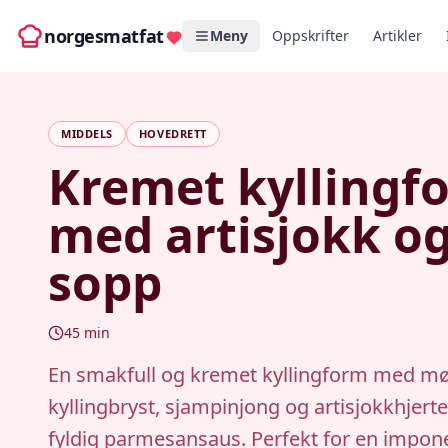
norgesmatfat
Meny
Oppskrifter
Artikler
MIDDELS
HOVEDRETT
Kremet kyllingf
med artisjokk o
sopp
45
min
En smakfull og kremet kyllingform med m
kyllingbryst, sjampinjong og artisjokkhjerte
fyldig parmesansaus. Perfekt for en impo