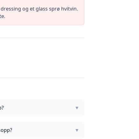
dressing og et glass sprø hvitvin.
te.
p?
▼
 sopp?
▼