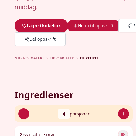
middag.
Lagre i kokebok
Hopp til oppskrift
S
Del oppskrift
NORGES MATFAT
›
OPPSKRIFTER
›
HOVEDRETT
Ingredienser
4
porsjoner
2 ss
usaltet smør