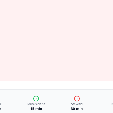
d
Forberedelse
Steketid
P
n
15 min
30 min