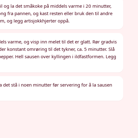
til og la det småkoke på middels varme i 20 minutter,
ong fra pannen, og kast resten eller bruk den til andre
cm, og legg artisjokkhjerter oppå.
s varme, og visp inn melet til det er glatt. Rør gradvis
er konstant omrøring til det tykner, ca. 5 minutter. Slå
epper. Hell sausen over kyllingen i ildfastformen. Legg
 det stå i noen minutter før servering for å la sausen