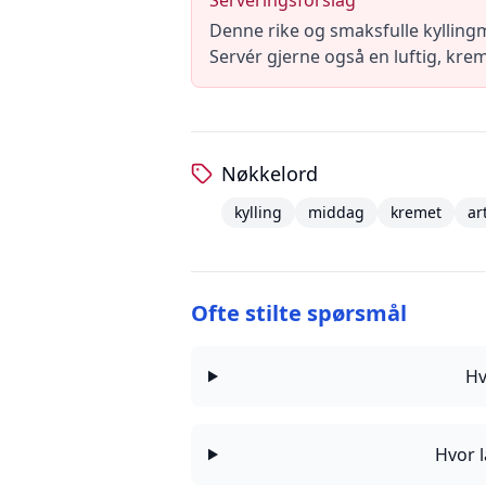
Serveringsforslag
Denne rike og smaksfulle kyllingm
Servér gjerne også en luftig, kre
Nøkkelord
kylling
middag
kremet
ar
Ofte stilte spørsmål
Hv
Hvor l