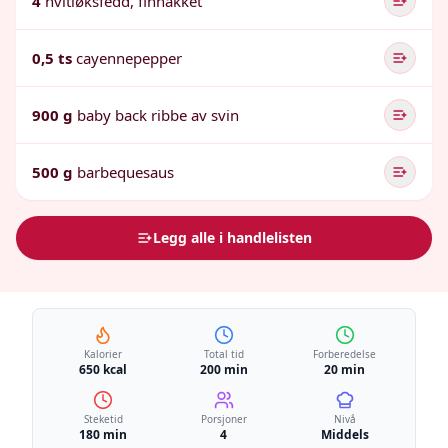
4
hvitløksfedd, finhakket
0,5 ts
cayennepepper
900 g
baby back ribbe av svin
500 g
barbequesaus
Legg alle i handlelisten
Kalorier
Total tid
Forberedelse
650 kcal
200 min
20 min
Steketid
Porsjoner
Nivå
180 min
4
Middels