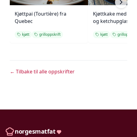
Kjøttpai (Tourtière) fra
Kjøttkake med bru
Quebec
og ketchupglasur
kjøtt
grilloppskrift
kjøtt
grilloppskri
← Tilbake til alle oppskrifter
norgesmatfat