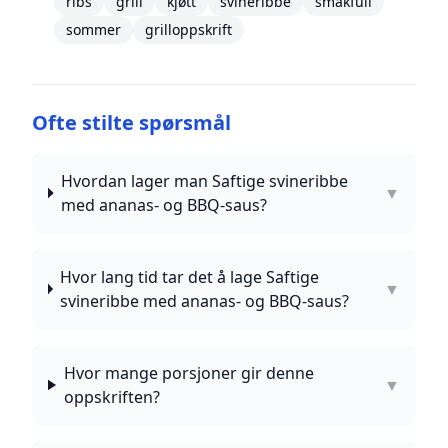
ribs
grill
kjøtt
svineribbe
smakfull
sommer
grilloppskrift
Ofte stilte spørsmål
Hvordan lager man Saftige svineribbe
▼
med ananas- og BBQ-saus?
Hvor lang tid tar det å lage Saftige
▼
svineribbe med ananas- og BBQ-saus?
Hvor mange porsjoner gir denne
▼
oppskriften?