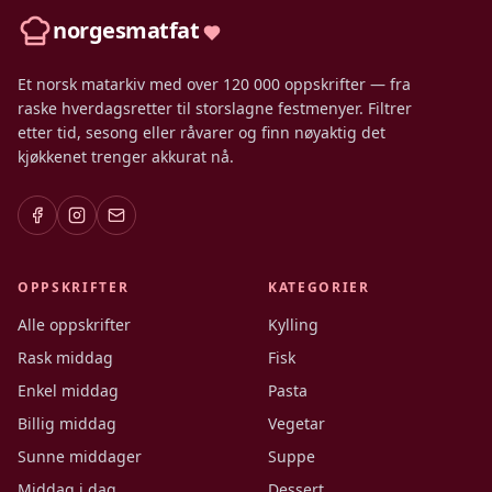
norgesmatfat
Et norsk matarkiv med over 120 000 oppskrifter — fra
raske hverdagsretter til storslagne festmenyer. Filtrer
etter tid, sesong eller råvarer og finn nøyaktig det
kjøkkenet trenger akkurat nå.
OPPSKRIFTER
KATEGORIER
Alle oppskrifter
Kylling
Rask middag
Fisk
Enkel middag
Pasta
Billig middag
Vegetar
Sunne middager
Suppe
Middag i dag
Dessert