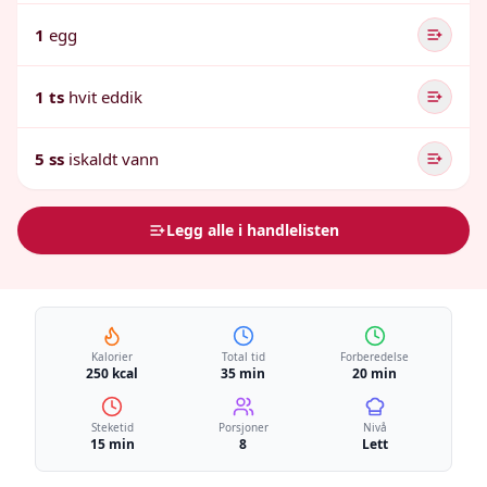
1
egg
1 ts
hvit eddik
5 ss
iskaldt vann
Legg alle i handlelisten
Kalorier
Total tid
Forberedelse
250 kcal
35 min
20 min
Steketid
Porsjoner
Nivå
15 min
8
Lett