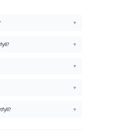
?
▼
yll?
▼
▼
▼
fyll?
▼