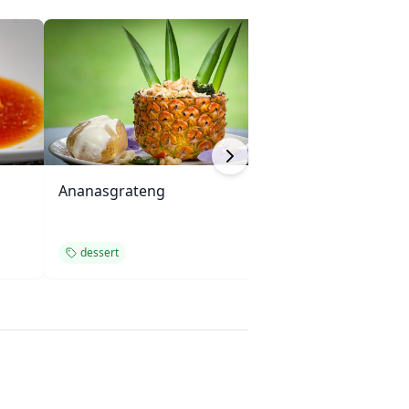
Ananasgrateng
Fruktsalsa med 
dessert
dessert