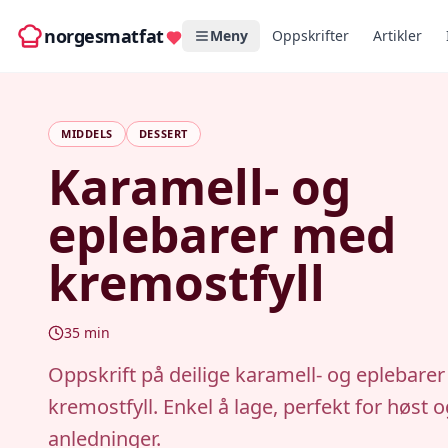
norgesmatfat
Meny
Oppskrifter
Artikler
MIDDELS
DESSERT
Karamell- og
eplebarer med
kremostfyll
35
min
Oppskrift på deilige karamell- og eplebare
kremostfyll. Enkel å lage, perfekt for høst o
anledninger.