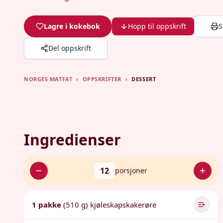
Lagre i kokebok
Hopp til oppskrift
S
Del oppskrift
NORGES MATFAT
›
OPPSKRIFTER
›
DESSERT
Ingredienser
12
porsjoner
1 pakke
(510 g) kjøleskapskakerøre