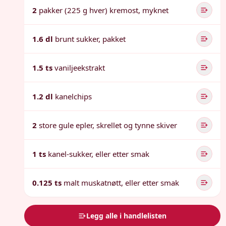
2
pakker (225 g hver) kremost, myknet
1.6 dl
brunt sukker, pakket
1.5 ts
vaniljeekstrakt
1.2 dl
kanelchips
2
store gule epler, skrellet og tynne skiver
1 ts
kanel-sukker, eller etter smak
0.125 ts
malt muskatnøtt, eller etter smak
Legg alle i handlelisten