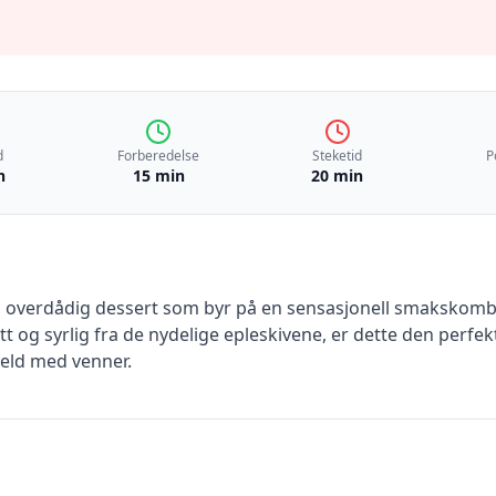
d
Forberedelse
Steketid
P
n
15 min
20 min
n overdådig dessert som byr på en sensasjonell smakskomb
t og syrlig fra de nydelige epleskivene, er dette den perfek
eld med venner.