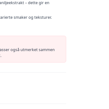
iljeekstrakt – dette gir en
varierte smaker og teksturer.
De passer også utmerket sammen
.