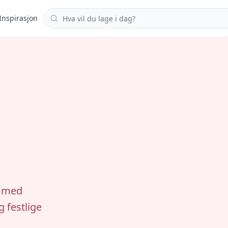
Søk i oppskrifter
Inspirasjon
r med
g festlige